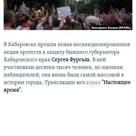
ПРИСОЕДИНЯЙТЕСЬ!
ПОБЕДИТЕЛЕЙ НЕ СУДЯТ?
КРЫМ.НЕПОКОРЕННЫЙ
ELIFBE
УКРАИНСКАЯ ПРОБЛЕМА КРЫМА
В Хабаровске прошла новая несанкционированная
Все сайты RFE/RL
акция протеста в защиту бывшего губернатора
Хабаровского края
Сергея Фургала
. В ней
участвовали десятки тысяч человек, по оценкам
наблюдателей, она вновь была самой массовой в
истории города. Трансляцию вел
канал
"Настоящее
время".