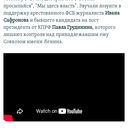
просыпайся", "Мы здесь власть". Звучали лозунги в
поддержку арестованного ФСБ журналиста
Ивана
Сафронова
и бывшего кандидата на пост
президента от КПРФ
Павла Грудинина
, которого
лишают контроля над принадлежавшим ему
Совхозом имени Ленина.