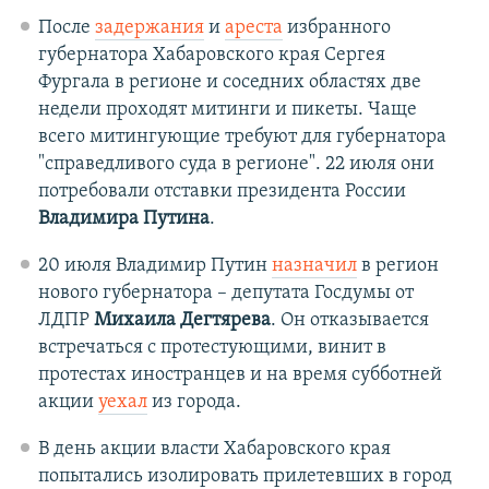
После
задержания
и
ареста
избранного
губернатора Хабаровского края Сергея
Фургала в регионе и соседних областях две
недели проходят митинги и пикеты. Чаще
всего митингующие требуют для губернатора
"справедливого суда в регионе". 22 июля они
потребовали отставки президента России
Владимира Путина
.
20 июля Владимир Путин
назначил
в регион
нового губернатора – депутата Госдумы от
ЛДПР
Михаила Дегтярева
. Он отказывается
встречаться с протестующими, винит в
протестах иностранцев и на время субботней
акции
уехал
из города.
В день акции власти Хабаровского края
попытались изолировать прилетевших в город