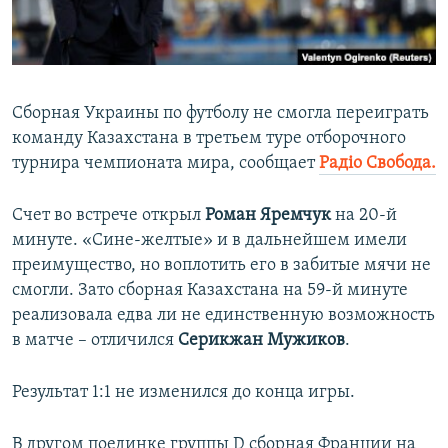
ПРИСОЕДИНЯЙТЕСЬ!
ПОБЕДИТЕЛЕЙ НЕ СУДЯТ?
КРЫМ.НЕПОКОРЕННЫЙ
ELIFBE
Сборная Украины по футболу не смогла переиграть
УКРАИНСКАЯ ПРОБЛЕМА КРЫМА
команду Казахстана в третьем туре отборочного
Все сайты RFE/RL
турнира чемпионата мира, сообщает
Радіо Свобода.
Счет во встрече открыл
Роман Яремчук
на 20-й
минуте. «Сине-желтые» и в дальнейшем имели
преимущество, но воплотить его в забитые мячи не
смогли. Зато сборная Казахстана на 59-й минуте
реализовала едва ли не единственную возможность
в матче – отличился
Серикжан Мужиков
.
Результат 1:1 не изменился до конца игры.
В другом поединке группы D сборная Франции на