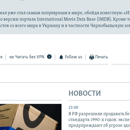
иал уже стал самым популярным в мире, обойдя известную «И
о версии портала International Movie Data Base (IMDB). Кроме т
стов со всего мира в Украину и в частности Чернобыльскую зо
ся
Читать без VPN
Follow us
Печать
НОВОСТИ
23:00
В РФ разрешили продавать б
стандарта 1990-х годов: эксп
предупреждают об угрозе зд