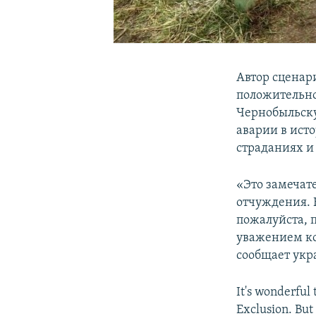
Автор сценар
положительно
Чернобыльску
аварии в ист
страданиях и
«Это замечат
отчуждения. 
пожалуйста, 
уважением ко 
сообщает укр
It's wonderful
Exclusion. But