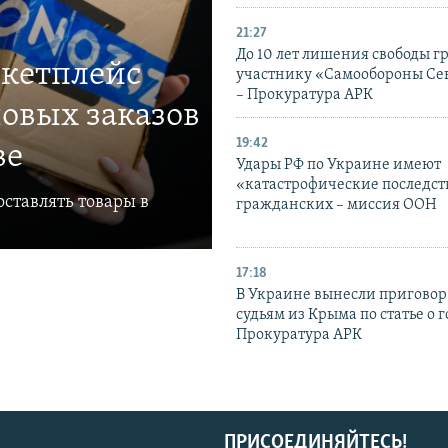
21:27
До 10 лет лишения свободы г
ркетплейс
участнику «Самообороны Се
– Прокуратура АРК
овых заказов
19:42
ве
Удары РФ по Украине имеют
«катастрофические последст
ставлять товары в
гражданских – миссия ООН
17:18
В Украине вынесли приговор
судьям из Крыма по статье о 
Прокуратура АРК
ПРИСОЕДИНЯЙТЕСЬ!