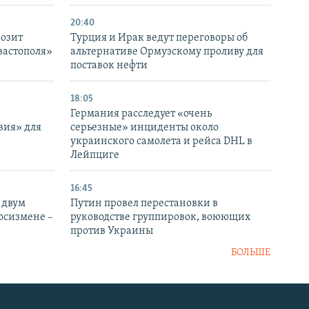
20:40
розит
Турция и Ирак ведут переговоры об
вастополя»
альтернативе Ормузскому проливу для
поставок нефти
18:05
Германия расследует «очень
вия» для
серьезные» инциденты около
украинского самолета и рейса DHL в
Лейпциге
16:45
 двум
Путин провел перестановки в
госизмене –
руководстве группировок, воюющих
против Украины
БОЛЬШЕ