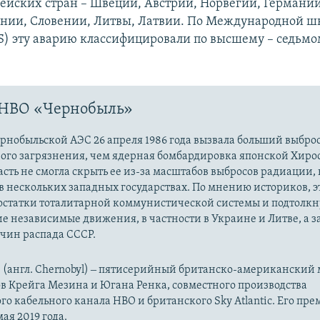
ейских стран – Швеции, Австрии, Норвегии, Германи
нии, Словении, Литвы, Латвии. По Международной ш
S) эту аварию классифицировали по высшему – седьмо
 HBO «Чернобыль»
рнобыльской АЭС 26 апреля 1986 года вызвала больший выбро
ого загрязнения, чем ядерная бомбардировка японской Хиро
асть не смогла скрыть ее из-за масштабов выбросов радиации,
 нескольких западных государствах. По мнению историков, э
остатки тоталитарной коммунистической системы и подтолкн
е независимые движения, в частности в Украине и Литве, а з
чин распада СССР.
 (англ. Chernobyl) ‒ пятисерийный британско-американский
в Крейга Мезина и Югана Ренка, совместного производства
о кабельного канала HBO и британского Sky Atlantic. Его пре
мая 2019 года.