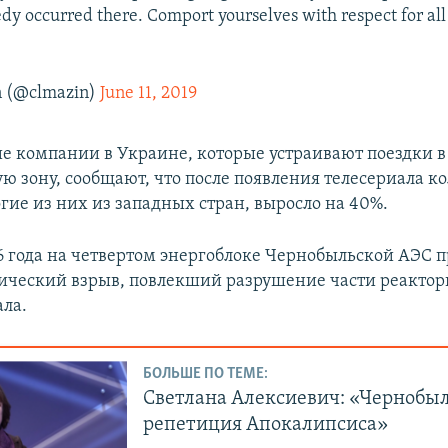
gedy occurred there. Comport yourselves with respect for al
.
n (@clmazin)
June 11, 2019
е компании в Украине, которые устраивают поездки в
ю зону, сообщают, что после появления телесериала к
гие из них из западных стран, выросло на 40%.
86 года на четвертом энергоблоке Чернобыльской АЭС 
еский взрыв, повлекший разрушение части реакторн
ла.
БОЛЬШЕ ПО ТЕМЕ:
Светлана Алексиевич: «Чернобыл
репетиция Апокалипсиса»