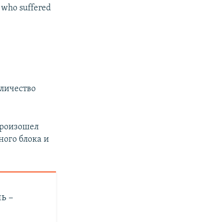
l who suffered
оличество
произошел
ого блока и
ь –