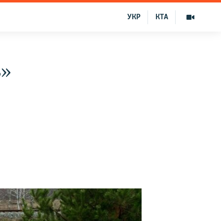
УКР
КТА
ь»