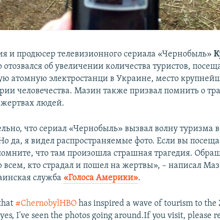
ия и продюсер телевизионного сериала «Чернобыль»
К
 отозвался об увеличении количества туристов, посе
ю атомную электростанци ​в Украине, место крупней
ории человечества. Мазин также призвал помнить о тр
 жертвах людей.
ельно, что сериал «Чернобыль» вызвал волну туризма в
Но да, я видел распространяемые фото. Если вы посеща
помните, что там произошла страшная трагедия. Обращ
всем, кто страдал и пошел на жертвы», – написал Мази
аинская служба
«Голоса Америки»
.
 that
#ChernobylHBO
has inspired a wave of tourism to the
 yes, I've seen the photos going around.If you visit, please