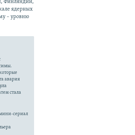
и, Финляндии,
кале ядерных
му – уровню
с
симы.
 которые
та авария
ула
атем стала
 мини-сериал
мьера