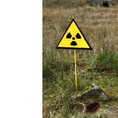
ПОБЕДИТЕЛЕЙ НЕ СУДЯТ?
КРЫМ.НЕПОКОРЕННЫЙ
ELIFBE
УКРАИНСКАЯ ПРОБЛЕМА КРЫМА