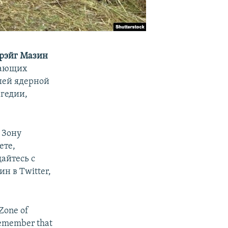
рэйг Мазин
щающих
шей ядерной
агедии,
 Зону
ете,
айтесь с
н в Twitter,
 Zone of
 remember that