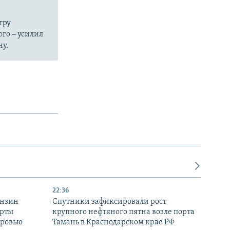
гру
ого ‒ усилил
ну.
22:36
ензин
Спутники зафиксировали рост
ерты
крупного нефтяного пятна возле порта
оровью
Тамань в Краснодарском крае РФ