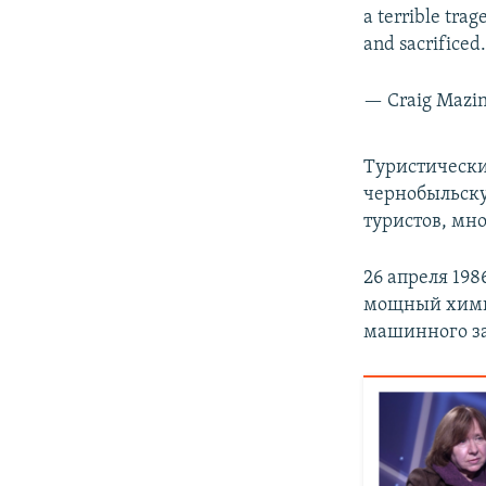
a terrible tra
and sacrificed
— Craig Mazi
Туристически
чернобыльску
туристов, мно
26 апреля 19
мощный химич
машинного за