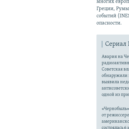
многих европ
Греции, Румы
событий (INE
опасности.
Сериал
Авария на Че
радиоактивн
Советская вл
обнаружили в
выявила нед
антисоветски
одной из при
«Чернобыль»
от режиссеро
американског
состоялась 6 