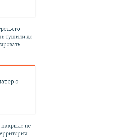
третьего
нь тушили до
дировать
датор о
е накрыло не
территории