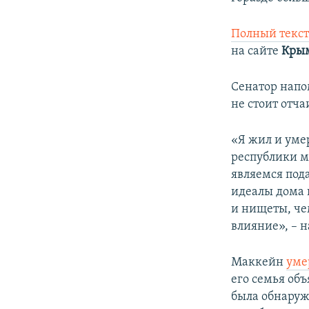
Полный текс
на сайте
Крым
Сенатор напо
не стоит отч
«Я жил и уме
республики ми
являемся под
идеалы дома 
и нищеты, чем
влияние», – 
Маккейн
умер
его семья объ
была обнаруж