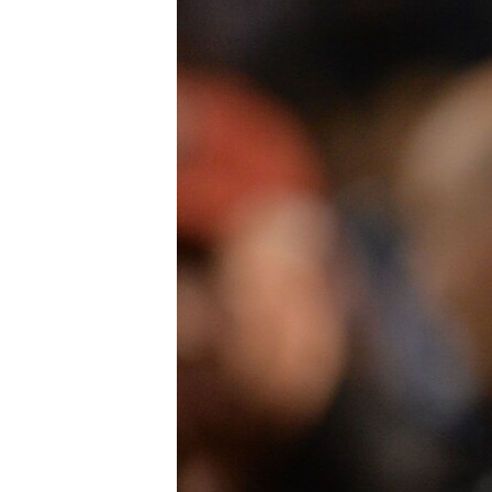
ПОБЕДИТЕЛЕЙ НЕ СУДЯТ?
КРЫМ.НЕПОКОРЕННЫЙ
ELIFBE
УКРАИНСКАЯ ПРОБЛЕМА КРЫМА