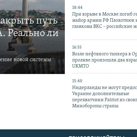
18:44
При взрыве в Москве погиб г
закрыть путь
майор армии РФ Плохотнюк и
главкома ВКС – российские 
. Реально ли
16:55
Возле нефтяного танкера в 
ление новой системы
проливе произошли два взры
UKMTO
15:40
Нидерланды не могут предос
Украине дополнительные
перехватчики Patriot из своих
Минобороны страны