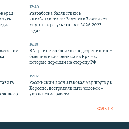
17:40
енерал-
Разработка баллистики и
 зять
антибаллистики: Зеленский ожидает
медиа
«нужных результатов» в 2026-2027
годах
16:18
Ормузском
В Украине сообщили о подозрении трем
ва –
бывшим налоговикам из Крыма,
которые перешли на сторону РФ
15:02
тавить
Российский дрон атаковал маршрутку в
Херсоне, пострадали пять человек –
 запасов –
украинские власти
БОЛЬШЕ