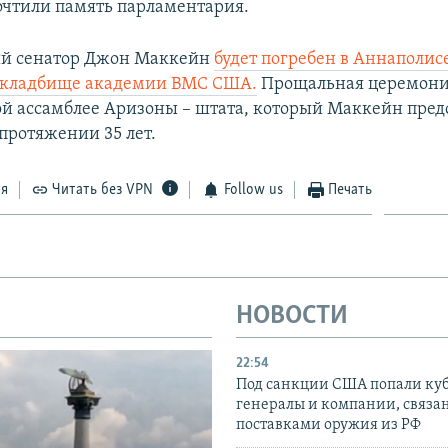
очтили память парламентария.
й сенатор Джон Маккейн
будет погребен в Аннаполис
 кладбище академии ВМС США.
Прощальная церемония
й ассамблее Аризоны – штата, который Маккейн предс
протяжении 35 лет.
ся
Читать без VPN
Follow us
Печать
НОВОСТИ
22:54
Под санкции США попали ку
генералы и компании, связа
поставками оружия из РФ