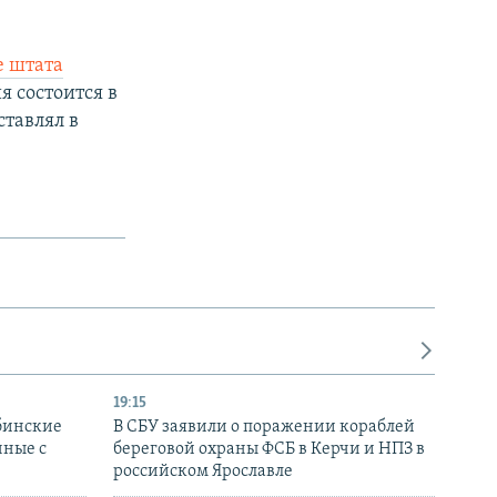
е штата
 состоится в
тавлял в
19:15
бинские
В СБУ заявили о поражении кораблей
нные с
береговой охраны ФСБ в Керчи и НПЗ в
российском Ярославле