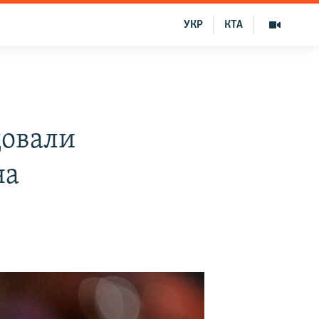
УКР
КТА
довали
на