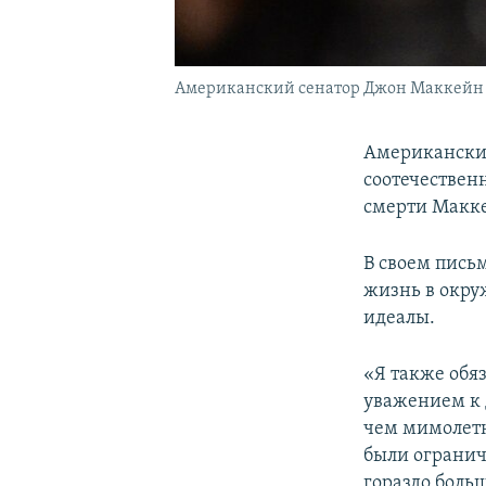
Американский сенатор Джон Маккейн
Американски
соотечествен
смерти Макке
В своем пись
жизнь в окру
идеалы.
«Я также обя
уважением к 
чем мимолетн
были огранич
гораздо боль