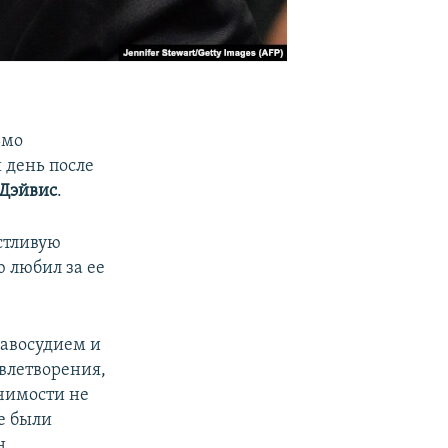
ьмо
 день после
 Дэйвис
.
стливую
 любил за ее
равосудием и
влетворения,
чимости не
е были
н.