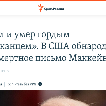
л и умер гордым
канцем». В США обнаро
мертное письмо Маккей
 11:08
ся
Читать без VPN