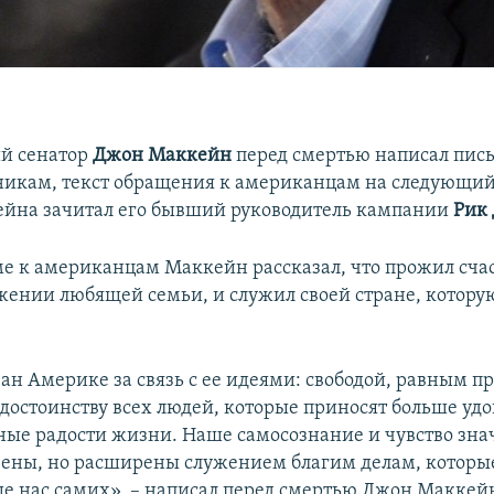
й сенатор
Джон Маккейн
перед смертью написал пис
никам, текст обращения к американцам на следующий
йна зачитал его бывший руководитель кампании
Рик
ме к американцам Маккейн рассказал, что прожил сча
жении любящей семьи, и служил своей стране, которую
зан Америке за связь с ее идеями: свободой, равным п
достоинству всех людей, которые приносят больше удо
ые радости жизни. Наше самосознание и чувство зна
ены, но расширены служением благим делам, которы
ше нас самих», – написал перед смертью Джон Маккей