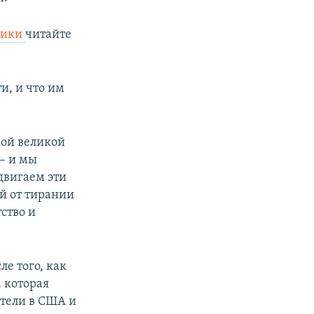
рики
читайте
и, и что им
ой великой
 – и мы
двигаем эти
й от тирании
ство и
е того, как
, которая
ятели в США и