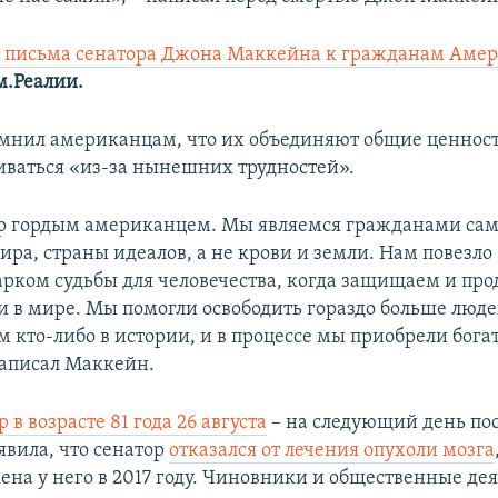
т письма сенатора Джона Маккейна к гражданам Аме
.Реалии.
мнил американцам, что их объединяют общие ценност
аиваться «из-за нынешних трудностей».
р гордым американцем. Мы являемся гражданами сам
ра, страны идеалов, а не крови и земли. Нам повезло
арком судьбы для человечества, когда защищаем и про
и в мире. Мы помогли освободить гораздо больше люде
 кто-либо в истории, и в процессе мы приобрели богат
написал Маккейн.
 в возрасте 81 года 26 августа
– на следующий день посл
явила, что сенатор
отказался от лечения опухоли мозга
ена у него в 2017 году. Чиновники и общественные де