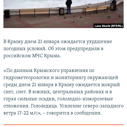
ПРИСОЕДИНЯЙТЕСЬ!
ПОБЕДИТЕЛЕЙ НЕ СУДЯТ?
КРЫМ.НЕПОКОРЕННЫЙ
ELIFBE
УКРАИНСКАЯ ПРОБЛЕМА КРЫМА
В Крыму днем 21 января ожидается ухудшение
Все сайты RFE/RL
погодных условий. Об этом предупредили в
российском МЧС Крыма.
«По данным Крымского управления по
гидрометеорологии и мониторингу окружающей
среды днем 21 января в Крыму ожидается мокрый
снег, снег. В южных, центральных районах и в
горах сильные осадки, гололедно-изморозевые
отложения. Гололедица. Усиление северо-западного
ветра 17-22 м/с», – говорится в сообщении.