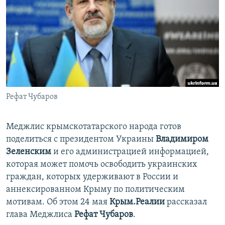
ПРИСОЕДИНЯЙТЕСЬ!
ПОБЕДИТЕЛЕЙ НЕ СУДЯТ?
КРЫМ.НЕПОКОРЕННЫЙ
ELIFBE
УКРАИНСКАЯ ПРОБЛЕМА КРЫМА
Все сайты RFE/RL
Рефат Чубаров
Меджлис крымскотатарского народа готов
поделиться с президентом Украины
Владимиром
Зеленским
и его администрацией информацией,
которая может помочь освободить украинских
граждан, которых удерживают в России и
аннексированном Крыму по политическим
мотивам. Об этом 24 мая
Крым.Реалии
рассказал
глава Меджлиса
Рефат Чубаров
.