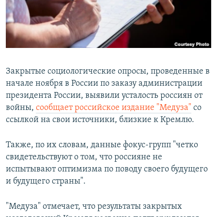
ПРИСОЕДИНЯЙТЕСЬ!
ПОБЕДИТЕЛЕЙ НЕ СУДЯТ?
КРЫМ.НЕПОКОРЕННЫЙ
ELIFBE
УКРАИНСКАЯ ПРОБЛЕМА КРЫМА
Закрытые социологические опросы, проведенные в
Все сайты RFE/RL
начале ноября в России по заказу администрации
президента России, выявили усталость россиян от
войны,
сообщает российское издание "Медуза"
со
ссылкой на свои источники, близкие к Кремлю.
Также, по их словам, данные фокус-групп "четко
свидетельствуют о том, что россияне не
испытывают оптимизма по поводу своего будущего
и будущего страны".
"Медуза" отмечает, что результаты закрытых