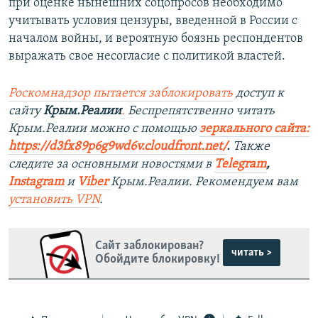
при оценке нынешних соцопросов необходимо
учитывать условия цензуры, введенной в России с
началом войны, и вероятную боязнь респондентов
выражать свое несогласие с политикой властей.
Роскомнадзор пытается заблокировать
доступ к
сайту
Крым.Реалии
.
Беспрепятственно читать
Крым.Реалии можно с помощью
зеркального сайта:
https://d3fx89p6g9wd6v.cloudfront.net/
. ​
Также
следите за основными новостями в
Telegram
,
Instagram
и
Viber
Крым.Реалии. Рекомендуем вам
установить
VPN
.
Сайт заблокирован?
читать >
Обойдите блокировку!