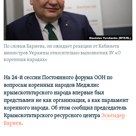
ПРИСОЕДИНЯЙТЕСЬ!
ПОБЕДИТЕЛЕЙ НЕ СУДЯТ?
КРЫМ.НЕПОКОРЕННЫЙ
ELIFBE
УКРАИНСКАЯ ПРОБЛЕМА КРЫМА
Все сайты RFE/RL
По словам Бариева, он ожидает реакции от Кабинета
министров Украины относительно выполнения ЗУ «О
коренных народах»
На 24-й сессии Постоянного форума ООН по
вопросам коренных народов Меджлис
крымскотатарского народа впервые был
представлен не как организация, а как парламент
коренного народа. Об этом сообщил председатель
Крымскотатарского ресурсного центра
Эскендер
Бариев
.