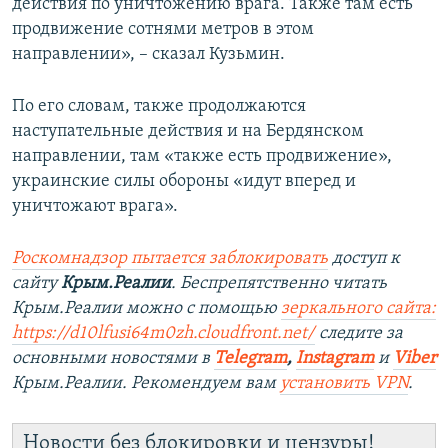
действия по уничтожению врага. Также там есть
продвижение сотнями метров в этом
направлении», – сказал Кузьмин.
По его словам, также продолжаются
наступательные действия и на Бердянском
направлении, там «также есть продвижение»,
украинские силы обороны «идут вперед и
уничтожают врага».
Роскомнадзор пытается заблокировать
доступ к
сайту
Крым.Реалии
. Беспрепятственно читать
Крым.Реалии можно с помощью
зеркального сайта:
https://d10lfusi64m0zh.cloudfront.net/
следите за
основными новостями в
Telegram
,
Instagram
и
Viber
Крым.Реалии. Рекомендуем вам
установить VPN
.
Новости без блокировки и цензуры!