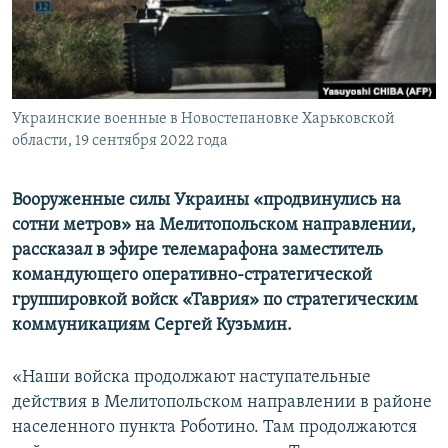
ПРИСОЕДИНЯЙТЕСЬ!
ПОБЕДИТЕЛЕЙ НЕ СУДЯТ?
КРЫМ.НЕПОКОРЕННЫЙ
ELIFBE
Украинские военные в Новостепановке Харьковской
УКРАИНСКАЯ ПРОБЛЕМА КРЫМА
области, 19 сентября 2022 года
Все сайты RFE/RL
Вооруженные силы Украины «продвинулись на
сотни метров» на Мелитопольском направлении,
рассказал в эфире телемарафона заместитель
командующего оперативно-стратегической
группировкой войск «Таврия» по стратегическим
коммуникациям Сергей Кузьмин.
«Наши войска продолжают наступательные
действия в Мелитопольском направлении в районе
населенного пункта Роботино. Там продолжаются