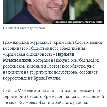
ПРИСОЕДИНЯЙТЕСЬ!
ПОБЕДИТЕЛЕЙ НЕ СУДЯТ?
КРЫМ.НЕПОКОРЕННЫЙ
ELIFBE
Нариман Мемедеминов
УКРАИНСКАЯ ПРОБЛЕМА КРЫМА
Все сайты RFE/RL
Гражданский журналист, крымский блогер, медиа-
координатор общественного объединения
«Крымская солидарность»
Нариман
Мемедеминов,
который накануне освободился из
российской колонии в Ростовской области, уже
находится на территории полуострова, сообщает
корреспондент
Крым.Реалии.
Сейчас Мемедеминов с адвокатами проезжает по
территории Старого Крыма, он направляется домой
– в село Холмовка Бахчисарайского района.