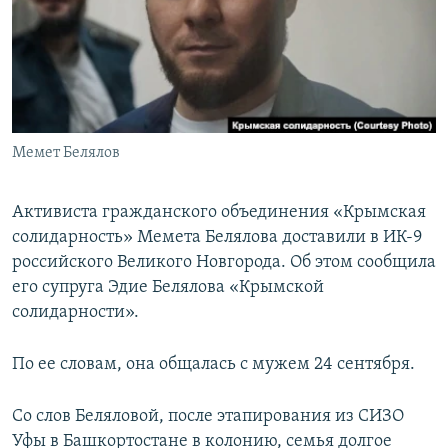
ПРИСОЕДИНЯЙТЕСЬ!
ПОБЕДИТЕЛЕЙ НЕ СУДЯТ?
КРЫМ.НЕПОКОРЕННЫЙ
ELIFBE
УКРАИНСКАЯ ПРОБЛЕМА КРЫМА
Все сайты RFE/RL
Мемет Белялов
Активиста гражданского объединения «Крымская
солидарность» Мемета Белялова доставили в ИК-9
российского Великого Новгорода. Об этом сообщила
его супруга Эдие Белялова «Крымской
солидарности».
По ее словам, она общалась с мужем 24 сентября.
Со слов Беляловой, после этапирования из СИЗО
Уфы в Башкортостане в колонию, семья долгое