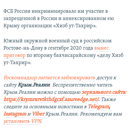
ФСБ России инкриминировало им участие в
запрещенной в России и аннексированном ею
Крыму организации «Хизб ут-Тахрир».
Южный окружной военный суд в российском
Ростове-на-Дону в сентябре 2020 года
вынес
приговор
по второму бахчисарайскому «делу Хизб
ут-Тахрир».
Роскомнадзор пытается заблокировать
доступ к
сайту
Крым.Реалии
.
Беспрепятственно читать
Крым.Реалии можно с помощью
зеркального сайта:
https://krymrxrvtkthdgczf.azureedge.net/
. ​
Также
следите за основными новостями в
Telegram
,
Instagram
и
Viber
Крым.Реалии. Рекомендуем вам
установить
VPN
.