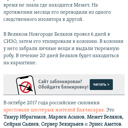
время не знала где находится Мемет. На
протяжении месяца его переводили из одного
следственного изолятора в другой.
В Великом Новгороде Белялов провел 6 дней в
СИЗО, затем его этапировали в колонию. В колонии
у него забрали личные вещи и выдали тюремную
робу. В течение 20 дней Белялов будет находиться
на карантине.
Сайт заблокирован?
читать >
Обойдите блокировку!
В октябре 2017 года российские силовики
арестовали шестерых жителей Бахчисарая.
Это
Тимур Ибрагимов
,
Марлен Асанов
,
Мемет Белялов,
Сейран Салиев
,
Сервер Зекирьяев
и
Эрнес Аметов
.