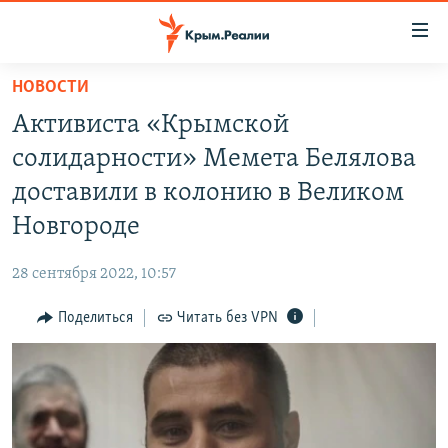
Доступность
ссылки
Вернуться
НОВОСТИ
к
НОВОСТИ
Активиста «Крымской
основному
СПЕЦПРОЕКТЫ
содержанию
солидарности» Мемета Белялова
ВОДА
Вернутся
ГРУЗ 200
доставили в колонию в Великом
к
ИСТОРИЯ
КАРТА ВОЕННЫХ ОБЪЕКТОВ КРЫМА
Новгороде
главной
ЕЩЕ
11 ЛЕТ ОККУПАЦИИ КРЫМА. 11 ИСТОРИЙ СОПРОТИВЛЕНИЯ
навигации
28 сентября 2022, 10:57
Вернутся
РАДІО СВОБОДА
ИНТЕРАКТИВ
к
Поделиться
Читать без VPN
КАК ОБОЙТИ БЛОКИРОВКУ
ИНФОГРАФИКА
поиску
ТЕЛЕПРОЕКТ КРЫМ.РЕАЛИИ
Українською
СОВЕТЫ ПРАВОЗАЩИТНИКОВ
Qırımtatar
ПРОПАВШИЕ БЕЗ ВЕСТИ