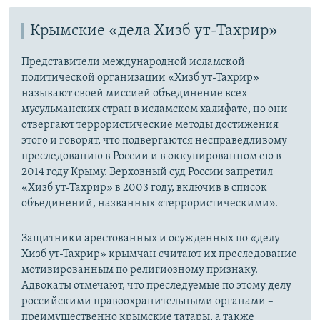
Крымские «дела Хизб ут-Тахрир»
Представители международной исламской
политической организации «Хизб ут-Тахрир»
называют своей миссией объединение всех
мусульманских стран в исламском халифате, но они
отвергают террористические методы достижения
этого и говорят, что подвергаются несправедливому
преследованию в России и в оккупированном ею в
2014 году Крыму. Верховный суд России запретил
«Хизб ут-Тахрир» в 2003 году, включив в список
объединений, названных «террористическими».
Защитники арестованных и осужденных по «делу
Хизб ут-Тахрир» крымчан считают их преследование
мотивированным по религиозному признаку.
Адвокаты отмечают, что преследуемые по этому делу
российскими правоохранительными органами –
преимущественно крымские татары, а также