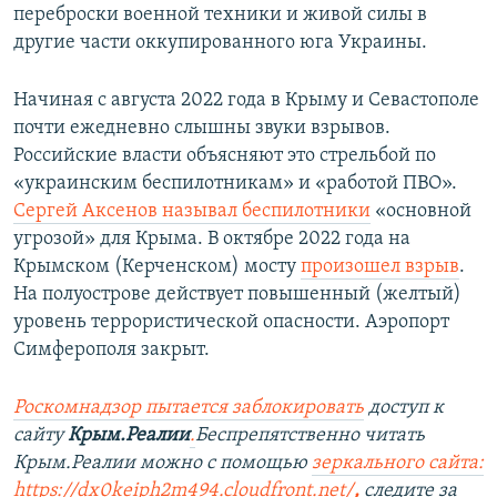
переброски военной техники и живой силы в
другие части оккупированного юга Украины.
Начиная с августа 2022 года в Крыму и Севастополе
почти ежедневно слышны звуки взрывов.
Российские власти объясняют это стрельбой по
«украинским беспилотникам» и «работой ПВО».
Сергей Аксенов называл беспилотники
«основной
угрозой» для Крыма. В октябре 2022 года на
Крымском (Керченском) мосту
произошел взрыв
.
На полуострове действует повышенный (желтый)
уровень террористической опасности. Аэропорт
Симферополя закрыт.
Роскомнадзор пытается заблокировать
доступ к
сайту
Крым.Реалии
.
Беспрепятственно читать
Крым.Реалии можно с помощью
зеркального сайта:
https://dx0keiph2m494.cloudfront.net/
,
следите за