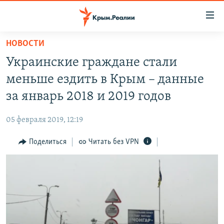
Доступность
ссылки
Вернуться
НОВОСТИ
к
НОВОСТИ
Украинские граждане стали
основному
СПЕЦПРОЕКТЫ
содержанию
меньше ездить в Крым – данные
ВОДА
Вернутся
ГРУЗ 200
за январь 2018 и 2019 годов
к
ИСТОРИЯ
КАРТА ВОЕННЫХ ОБЪЕКТОВ КРЫМА
главной
05 февраля 2019, 12:19
ЕЩЕ
11 ЛЕТ ОККУПАЦИИ КРЫМА. 11 ИСТОРИЙ СОПРОТИВЛЕНИЯ
навигации
Вернутся
Поделиться
Читать без VPN
РАДІО СВОБОДА
ИНТЕРАКТИВ
к
КАК ОБОЙТИ БЛОКИРОВКУ
ИНФОГРАФИКА
поиску
ТЕЛЕПРОЕКТ КРЫМ.РЕАЛИИ
Українською
СОВЕТЫ ПРАВОЗАЩИТНИКОВ
Qırımtatar
ПРОПАВШИЕ БЕЗ ВЕСТИ