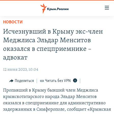
Доступность
ссылки
Вернуться
НОВОСТИ
к
НОВОСТИ
Исчезнувший в Крыму экс-член
основному
СПЕЦПРОЕКТЫ
содержанию
Меджлиса Эльдар Менситов
ВОДА
Вернутся
ГРУЗ 200
оказался в спецприемнике –
к
ИСТОРИЯ
КАРТА ВОЕННЫХ ОБЪЕКТОВ КРЫМА
адвокат
главной
ЕЩЕ
11 ЛЕТ ОККУПАЦИИ КРЫМА. 11 ИСТОРИЙ СОПРОТИВЛЕНИЯ
навигации
12 июня 2023, 10:04
Вернутся
РАДІО СВОБОДА
ИНТЕРАКТИВ
к
Поделиться
Читать без VPN
КАК ОБОЙТИ БЛОКИРОВКУ
ИНФОГРАФИКА
поиску
Пропавший в Крыму бывший член Меджлиса
ТЕЛЕПРОЕКТ КРЫМ.РЕАЛИИ
Українською
крымскотатарского народа Эльдар Менситов
СОВЕТЫ ПРАВОЗАЩИТНИКОВ
оказался в спецприемнике для административно
Qırımtatar
задержанных в Симферополе, сообщает «Крымская
ПРОПАВШИЕ БЕЗ ВЕСТИ