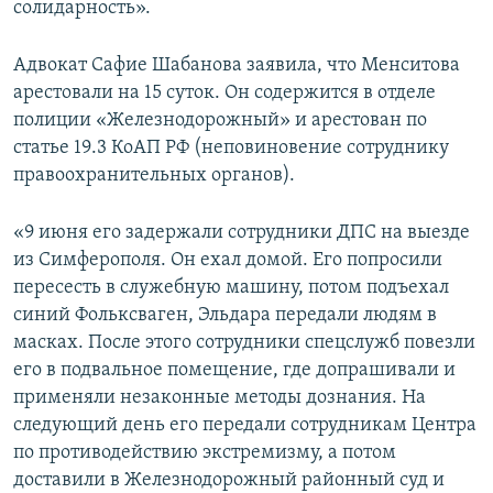
солидарность».
ПРИСОЕДИНЯЙТЕСЬ!
ПОБЕДИТЕЛЕЙ НЕ СУДЯТ?
КРЫМ.НЕПОКОРЕННЫЙ
Адвокат Сафие Шабанова заявила, что Менситова
арестовали на 15 суток. Он содержится в отделе
ELIFBE
полиции «Железнодорожный» и арестован по
УКРАИНСКАЯ ПРОБЛЕМА КРЫМА
статье 19.3 КоАП РФ (неповиновение сотруднику
Все сайты RFE/RL
правоохранительных органов).
«9 июня его задержали сотрудники ДПС на выезде
из Симферополя. Он ехал домой. Его попросили
пересесть в служебную машину, потом подъехал
синий Фольксваген, Эльдара передали людям в
масках. После этого сотрудники спецслужб повезли
его в подвальное помещение, где допрашивали и
применяли незаконные методы дознания. На
следующий день его передали сотрудникам Центра
по противодействию экстремизму, а потом
доставили в Железнодорожный районный суд и