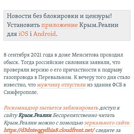
Новости без блокировки и цензуры!
Установить
приложение
Крым.Реалии
для
iOS
і
Android
.
8 сентября 2021 года в доме Менситова проходил
обыск. Тогда российские силовики заявили, что
проверяли версию о его причастности к подрыву
газопровода в Перевальном. К вечеру того дня стало
известно, что
мужчину отпустили
из здания ФСБ в
Симферополе.
Роскомнадзор пытается заблокировать
доступ к
сайту
Крым.Реалии
.
Беспрепятственно читать
Крым.Реалии можно с помощью
зеркального сайта:
https://d3dnteqgydhia8.cloudfront.net/
следите за