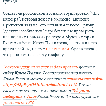
граждан.
Создатель российской военной группировки "ЧВК
Вагнера", которая воюет в Украине, Евгений
Пригожин заявил, что оставил Алексею Орлову
"десятки сообщений" с требованием проверить
назначение новым директором Музея истории
Екатеринбурга Игоря Пушкарева, выступавшего
против войны, но ему
не ответили
. Орлов сказал,
что работает по своему графику.
Роскомнадзор пытается заблокировать
доступ к
сайту
Крым.Реалии
.
Беспрепятственно читать
Крым.Реалии можно с помощью
зеркального сайта:
https://d2p5zgr041b1mn.cloudfront.net/.
​
Также
следите за основными новостями в
Telegram
,
Instagram
и
Viber
Крым.Реалии. Рекомендуем вам
установить
VPN
.