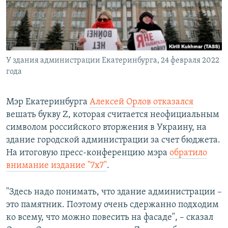
ПРИСОЕДИНЯЙТЕСЬ!
ПОБЕДИТЕЛЕЙ НЕ СУДЯТ?
КРЫМ.НЕПОКОРЕННЫЙ
ELIFBE
У здания администрации Екатеринбурга, 24 февраля 2022
УКРАИНСКАЯ ПРОБЛЕМА КРЫМА
года
Все сайты RFE/RL
Мэр Екатеринбурга
Алексей Орлов отказался
вешать букву Z, которая считается неофициальным
символом российского вторжения в Украину, на
здание городской администрации за счет бюджета.
На итоговую пресс-конференцию мэра
обратило
внимание издание "7x7"
.
"Здесь надо понимать, что здание администрации –
это памятник. Поэтому очень сдержанно подходим
ко всему, что можно повесить на фасаде", – сказал