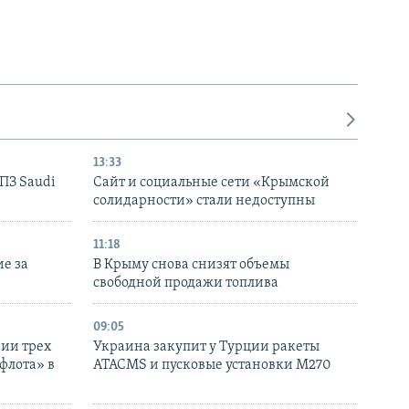
13:33
НПЗ Saudi
Сайт и социальные сети «Крымской
солидарности» стали недоступны
11:18
е за
В Крыму снова снизят объемы
свободной продажи топлива
09:05
нии трех
Украина закупит у Турции ракеты
флота» в
ATACMS и пусковые установки M270