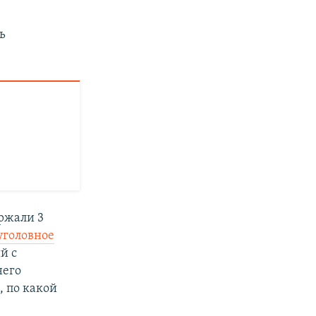
ь
ржали 3
уголовное
й с
него
л
, по какой