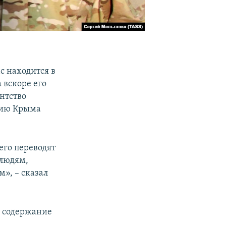
с находится в
 вскоре его
нтство
сию Крыма
его переводят
 людям,
», – сказал
а содержание