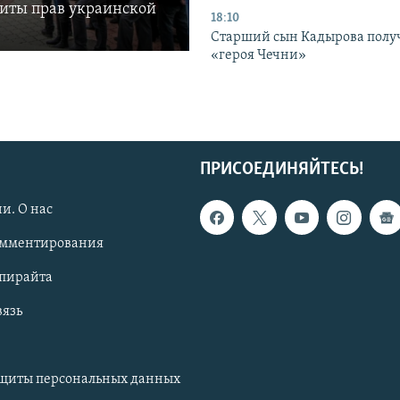
щиты прав украинской
18:10
Старший сын Кадырова полу
«героя Чечни»
ПРИСОЕДИНЯЙТЕСЬ!
и. О нас
омментирования
опирайта
вязь
ащиты персональных данных