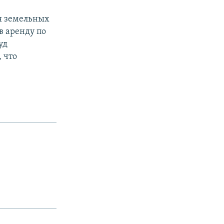
я земельных
в аренду по
уд
 что