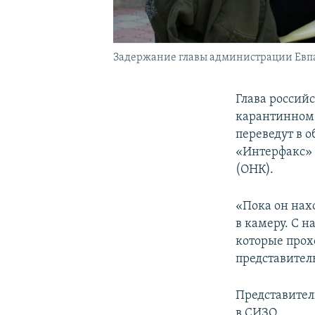
Задержание главы администрации Евп
Глава россий
карантинном 
переведут в 
«Интерфакс»
(ОНК).
«Пока он нах
в камеру. С 
которые прох
представител
Представител
в СИЗО.