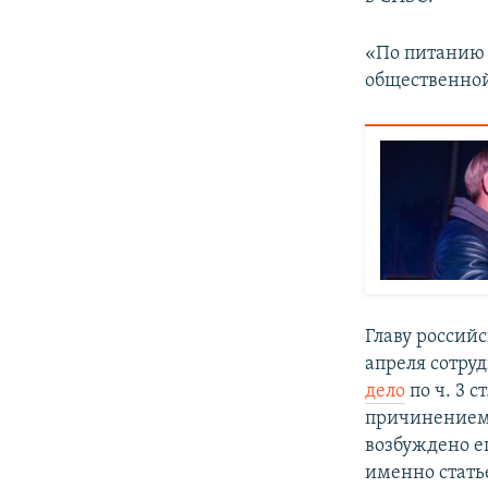
«По питанию –
общественно
Главу россий
апреля сотру
дело
по ч. 3 
причинением 
возбуждено е
именно стать