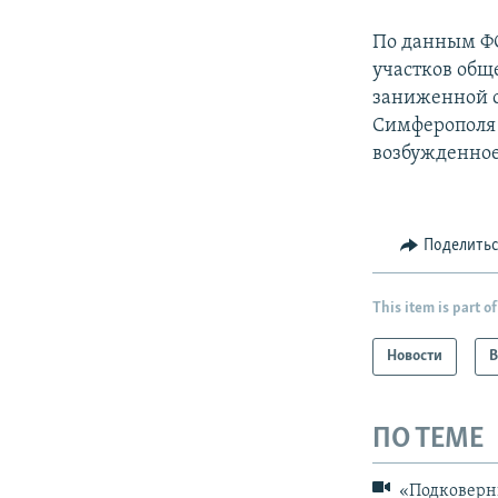
По данным ФС
участков общ
заниженной с
Симферопол
возбужденное
Поделить
This item is part of
Новости
В
ПО ТЕМЕ
«Подковерны