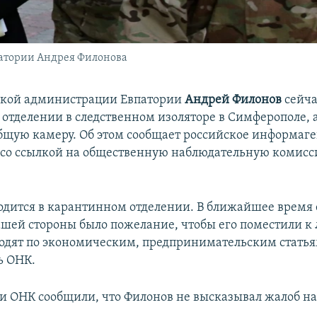
атории Андрея Филонова
ской администрации Евпатории
Андрей Филонов
сейча
отделении в следственном изоляторе в Симферополе, а
общую камеру. Об этом сообщает российское информаге
 со ссылкой на общественную наблюдательную комис
одится в карантинном отделении. В ближайшее время 
нашей стороны было пожелание, чтобы его поместили к
одят по экономическим, предпринимательским статьям
ь ОНК.
и ОНК сообщили, что Филонов не высказывал жалоб н