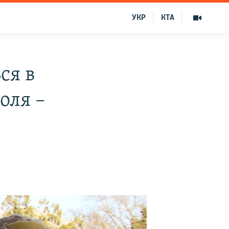
УКР
КТА
ся в
оля –