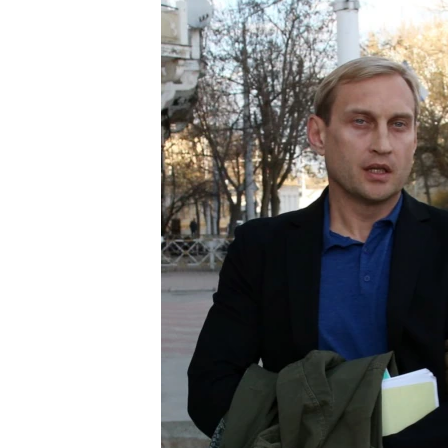
ПОБЕДИТЕЛЕЙ НЕ СУДЯТ?
КРЫМ.НЕПОКОРЕННЫЙ
ELIFBE
УКРАИНСКАЯ ПРОБЛЕМА КРЫМА