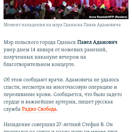
ПРИСОЕДИНЯЙТЕСЬ!
ПОБЕДИТЕЛЕЙ НЕ СУДЯТ?
КРЫМ.НЕПОКОРЕННЫЙ
Момент нападения на мэра Гданьска Павла Адамовича
ELIFBE
УКРАИНСКАЯ ПРОБЛЕМА КРЫМА
Мэр польского города Гданьск
Павел Адамович
Все сайты RFE/RL
умер днем 14 января от ножевых ранений,
полученных накануне вечером на
благотворительном концерте.
Об этом сообщают врачи. Адамовича не удалось
спасти, несмотря на многочасовую операцию и
переливание крови. Сообщается, что было задето
сердце и важнейшие артерии, пишет русская
служба
Радио Свобода
.
Нападение совершил 27-летний Стефан В. Он