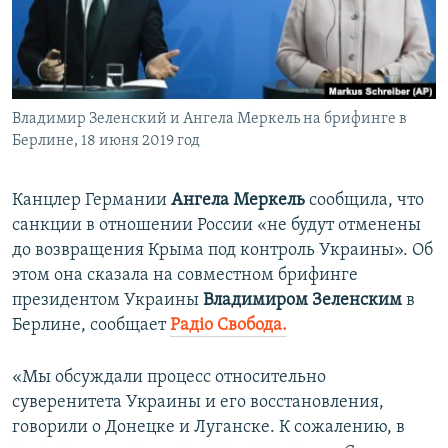
ПРИСОЕДИНЯЙТЕСЬ!
ПОБЕДИТЕЛЕЙ НЕ СУДЯТ?
КРЫМ.НЕПОКОРЕННЫЙ
ELIFBE
Владимир Зеленский и Ангела Меркель на брифинге в
УКРАИНСКАЯ ПРОБЛЕМА КРЫМА
Берлине, 18 июня 2019 год
Все сайты RFE/RL
Канцлер Германии
Ангела Меркель
сообщила, что
санкции в отношении России «не будут отменены
до возвращения Крыма под контроль Украины». Об
этом она сказала на совместном брифинге
президентом Украины
Владимиром Зеленским
в
Берлине, сообщает
Радіо Свобода.
«Мы обсуждали процесс относительно
суверенитета Украины и его восстановления,
говорили о Донецке и Луганске. К сожалению, в