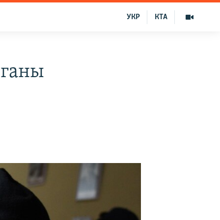
УКР
КТА
рганы