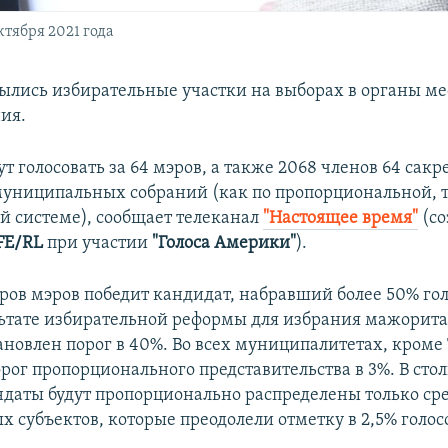
ктября 2021 года
рылись избирательные участки на выборах в органы ме
ия.
т голосовать за 64 мэров, а также 2068 членов 64 сакре
муниципальных собраний (как по пропорциональной, т
 системе), сообщает телеканал
"Настоящее время"
(со
FE/RL
при участии
"Голоса Америки"
).
ров мэров победит кандидат, набравший более 50% голо
льтате избирательной реформы для избрания мажорит
тановлен порог в 40%. Во всех муниципалитетах, кроме
орог пропорционального представительства в 3%. В ст
ндаты будут пропорционально распределены только сре
 субъектов, которые преодолели отметку в 2,5% голос