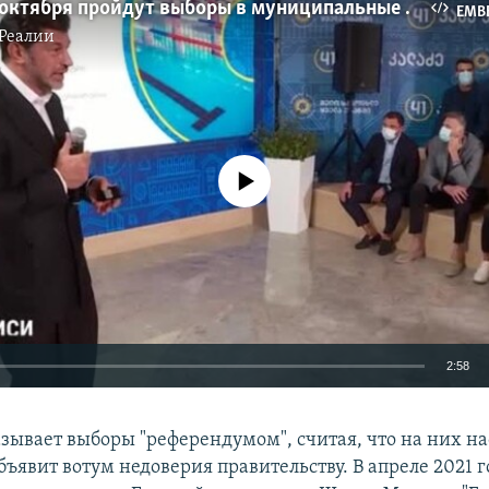
В Грузии 2 октября пройдут выборы в муниципальные органы власти
EMB
Реалии
No media source currently available
2:58
EMBED
зывает выборы "референдумом", считая, что на них н
ъявит вотум недоверия правительству. В апреле 2021 г