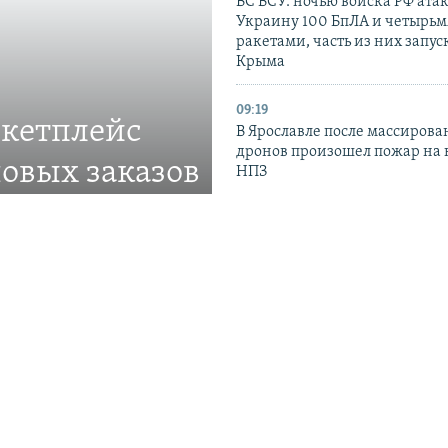
ВС ВСУ: ночью войска РФ ата
Украину 100 БпЛА и четырьм
ракетами, часть из них запус
Крыма
09:19
ркетплейс
В Ярославле после массирова
дронов произошел пожар на
овых заказов
НПЗ
ве
23:00
В РФ разрешили продавать б
ставлять товары в
стандарта 1990-х годов: эксп
предупреждают об угрозе зд
21:27
До 10 лет лишения свободы г
участнику «Самообороны Се
– Прокуратура АРК