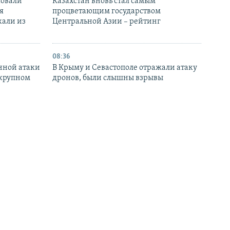
ковали
Казахстан вновь стал самым
я
процветающим государством
кали из
Центральной Азии – рейтинг
08:36
нной атаки
В Крыму и Севастополе отражали атаку
 крупном
дронов, были слышны взрывы
22:36
ензин
Спутники зафиксировали рост
ерты
крупного нефтяного пятна возле порта
оровью
Тамань в Краснодарском крае РФ
20:40
розит
Турция и Ирак ведут переговоры об
вастополя»
альтернативе Ормузскому проливу для
поставок нефти
БОЛЬШЕ