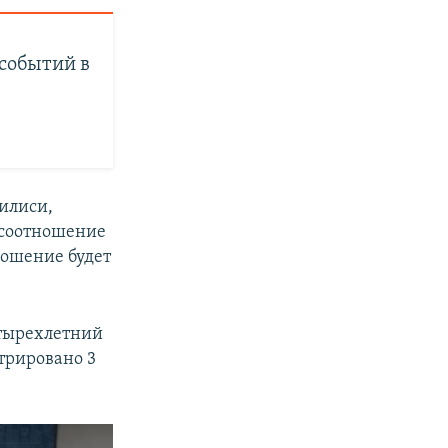
 событий в
илиси,
 соотношение
ношение будет
етырехлетний
трировано 3