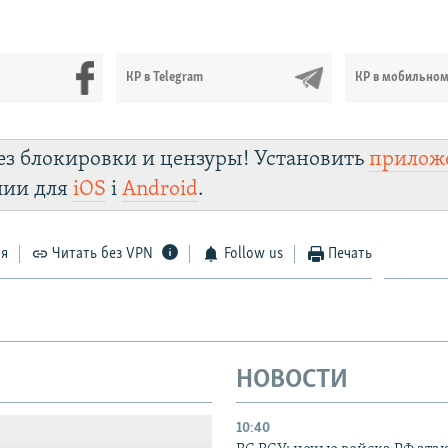
КР в Telegram
КР в мобильно
ез блокировки и цензуры! Установить
прилож
лии для
iOS
і
Android
.
ся
Читать без VPN
Follow us
Печать
НОВОСТИ
10:40