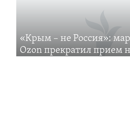
ПРИСОЕДИНЯЙТЕСЬ!
«Крым – не Россия»: ма
Все сайты RFE/RL
Ozon прекратил прием н
на Крымском полуостро
Российский маркетплейс Ozon отказывается до
Крым? В чем причина?