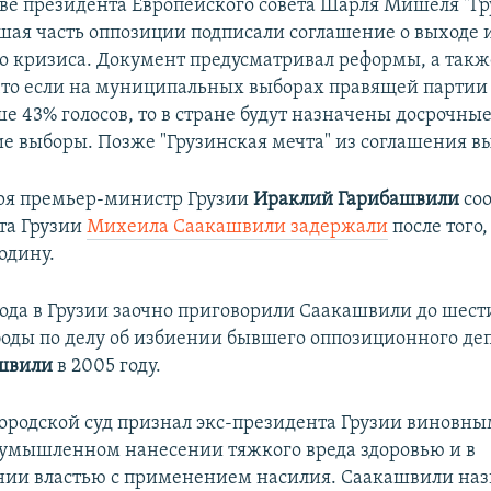
ве президента Европейского совета Шарля Мишеля "Г
ьшая часть оппозиции подписали соглашение о выходе 
о кризиса. Документ предусматривал реформы, а такж
 что если на муниципальных выборах правящей партии 
е 43% голосов, то в стране будут назначены досрочны
е выборы. Позже "Грузинская мечта" из соглашения в
бря премьер-министр Грузии
Ираклий Гарибашвили
соо
та Грузии
Михеила Саакашвили задержали
после того,
одину.
года в Грузии заочно приговорили Саакашвили до шест
оды по делу об избиении бывшего оппозиционного де
ашвили
в 2005 году.
ородской суд признал экс-президента Грузии виновны
умышленном нанесении тяжкого вреда здоровью и в
нии властью с применением насилия. Саакашвили наз