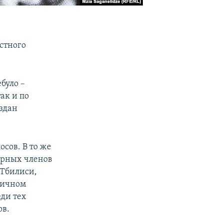
стного
було –
ак и по
здан
сов. В то же
арных членов
 Тбилиси,
оличном
ди тех
ов.