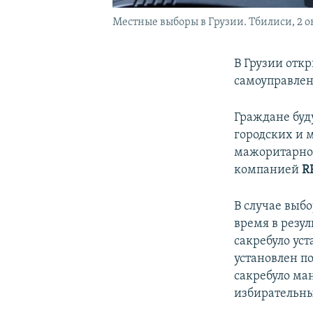
Местные выборы в Грузии. Тбилиси, 2 о
В Грузии отк
самоуправлен
Граждане буду
городских и 
мажоритарной
компанией
R
В случае выбо
время в резу
сакребуло ус
установлен п
сакребуло ма
избирательных