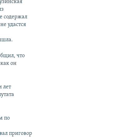
рузинская
из
е содержал
не удастся
е
ышла.
px
width
бщил, что
 как он
и лет
путата
м по
вал приговор