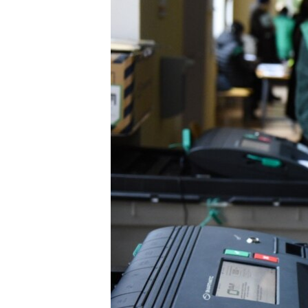
ПОБЕДИТЕЛЕЙ НЕ СУДЯТ?
КРЫМ.НЕПОКОРЕННЫЙ
ELIFBE
УКРАИНСКАЯ ПРОБЛЕМА КРЫМА