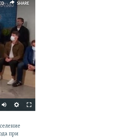
ED
SHARE
SHARE
аселение
ода при