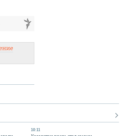
м
ение
10:11