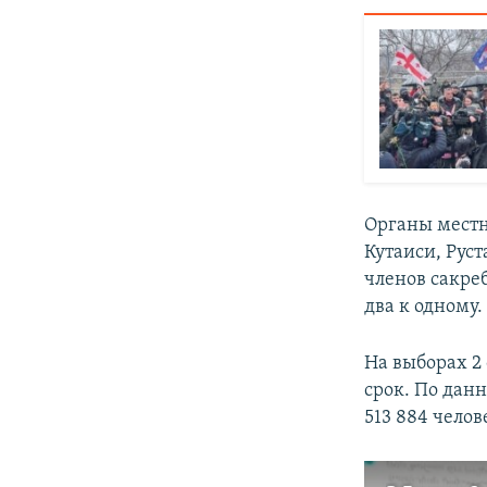
Органы местн
Кутаиси, Рус
членов сакре
два к одному.
На выборах 2
срок. По дан
513 884 челов