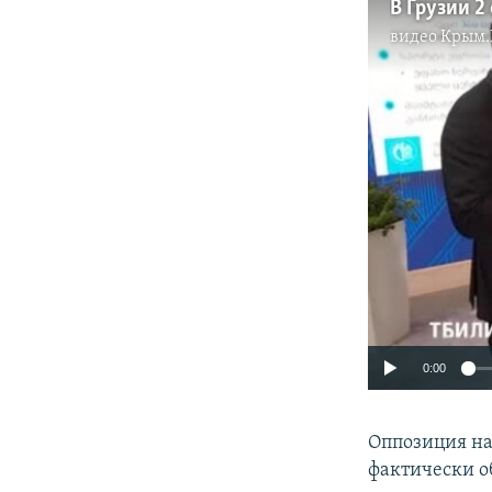
видео
Крым.
0:00
Оппозиция на
фактически об