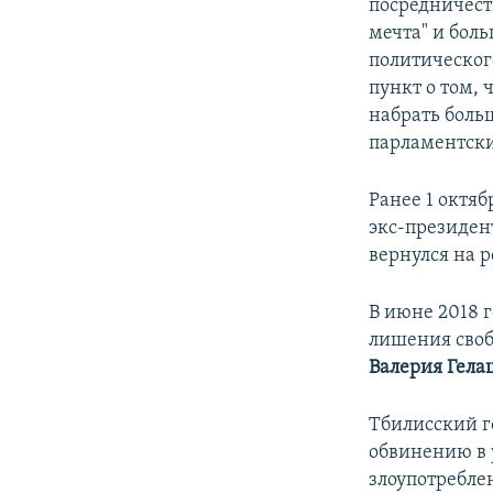
посредничест
мечта" и бол
политическог
пункт о том,
набрать больш
парламентски
Ранее 1 октя
экс-президен
вернулся на р
В июне 2018 
лишения своб
Валерия Гел
Тбилисский г
обвинению в 
злоупотребле