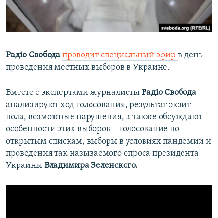
ПРИСОЕДИНЯЙТЕСЬ!
ПОБЕДИТЕЛЕЙ НЕ СУДЯТ?
КРЫМ.НЕПОКОРЕННЫЙ
ELIFBE
Радіо Свобода
проводит специальный эфир
в день
УКРАИНСКАЯ ПРОБЛЕМА КРЫМА
проведения местных выборов в Украине.
Все сайты RFE/RL
Вместе с экспертами журналисты
Радіо Свобода
анализируют ход голосования, результат экзит-
пола, возможные нарушения, а также обсуждают
особенности этих выборов – голосование по
открытым спискам, выборы в условиях пандемии и
проведения так называемого опроса президента
Украины
Владимира Зеленского.