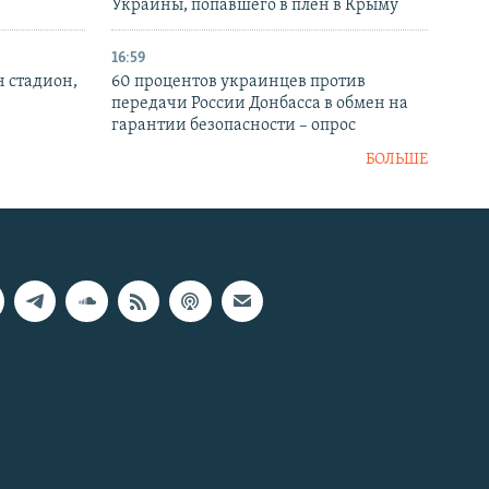
Украины, попавшего в плен в Крыму
16:59
н стадион,
60 процентов украинцев против
передачи России Донбасса в обмен на
гарантии безопасности – опрос
БОЛЬШЕ