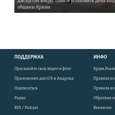
Дискуссия вокруг планов установить День за
общины Крыма
ПОДДЕРЖКА
ИНФО
Українською
Присылайте свои видео и фото
Крым.Реали
Qırımtatar
Приложение для iOS и Андроид
Правила к
Подписаться
Правила к
ПРИСОЕДИНЯЙТЕСЬ!
Радио
Обратная с
RSS / Podcast
Вакансии