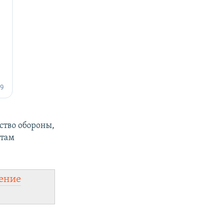
ство обороны,
атам
ение