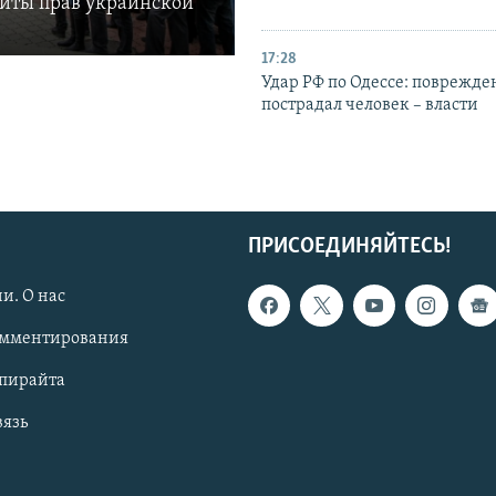
щиты прав украинской
17:28
Удар РФ по Одессе: поврежде
пострадал человек – власти
ПРИСОЕДИНЯЙТЕСЬ!
и. О нас
омментирования
опирайта
вязь