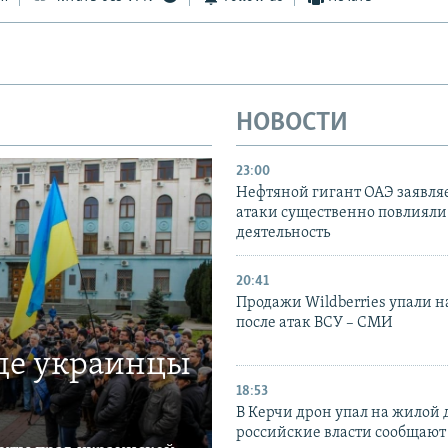
НОВОСТИ
23:00
Нефтяной гигант ОАЭ заявляе
атаки существенно повлияли 
деятельность
20:41
Продажи Wildberries упали н
после атак ВСУ – СМИ
где украинцы
18:53
В Керчи дрон упал на жилой 
российские власти сообщают