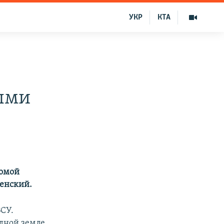
УКР
КТА
ыми
домой
ленский.
ВСУ.
дной земле.