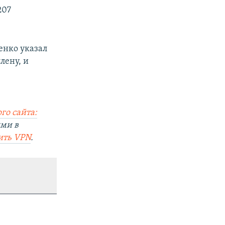
207
енко указал
лену, и
го сайта:
ями в
ить VPN
.