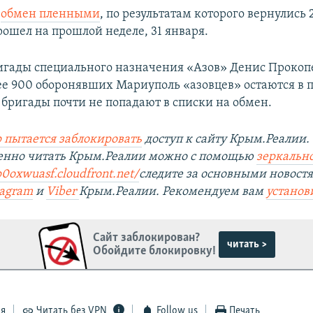
й
обмен пленными
, по результатам которого вернулись 
рошел на прошлой неделе, 31 января.
гады специального назначения «Азов» Денис Прокоп
лее 900 оборонявших Мариуполь «азовцев» остаются в п
 бригады почти не попадают в списки на обмен.
 пытается заблокировать
доступ к сайту Крым.Реалии.
венно читать Крым.Реалии можно с помощью
зеркально
p0oxwuasf.cloudfront.net/
следите за основными новост
tagram
и
Viber
Крым.Реалии. Рекомендуем вам
установ
Сайт заблокирован?
читать >
Обойдите блокировку!
ся
Читать без VPN
Follow us
Печать