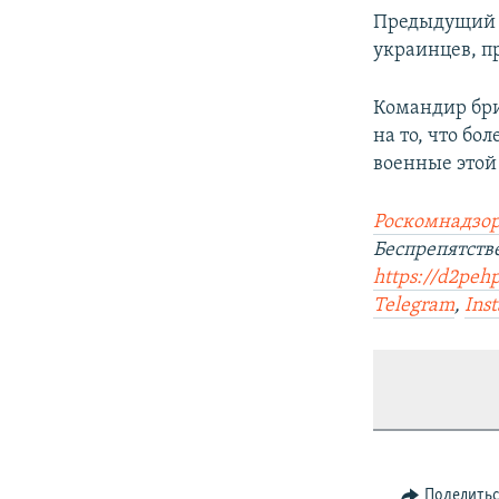
Предыдущи
украинцев, п
Командир бри
на то, что бо
военные этой
Роскомнадзор
Беспрепятст
https://d2peh
Telegram
,
Ins
Поделить