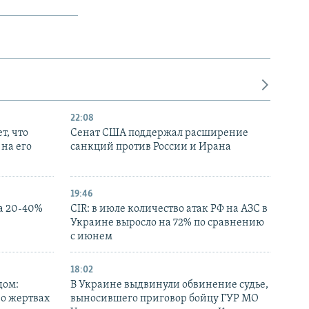
22:08
т, что
Сенат США поддержал расширение
на его
санкций против России и Ирана
19:46
а 20-40%
CIR: в июле количество атак РФ на АЗС в
Украине выросло на 72% по сравнению
с июнем
18:02
дом:
В Украине выдвинули обвинение судье,
 о жертвах
выносившего приговор бойцу ГУР МО