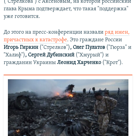
("Стрелкова") с Аксеновым, на которой российский
глава Крыма подтверждает, что такая "поддержка"
уже готовится.
До этого на пресс-конференции назвали
ряд имен,
причастных к катастрофе
. Это граждане России
Игорь Гиркин
("Стрелков")
, Олег Пулатов
("Гюрза" и
"Халиф")
, Сергей Дубинский
("Хмурый")
и
гражданин Украины
Леонид Харченко
("Крот").