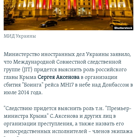
ПРИСОЕДИНЯЙТЕСЬ!
ПОБЕДИТЕЛЕЙ НЕ СУДЯТ?
КРЫМ.НЕПОКОРЕННЫЙ
ELIFBE
МИД Украины
УКРАИНСКАЯ ПРОБЛЕМА КРЫМА
Все сайты RFE/RL
Министерство иностранных дел Украины заявило,
что Международной Совместной следственной
группе (JIT) придется выяснить роль российского
главы Крыма
Сергея Аксенова
в организации
сбития "Боинга" рейса MH17 в небе над Донбассом в
июле 2014 года.
"Следствию придется выяснить роль т.н. "Премьер-
министра Крыма" С.Аксенова и других лиц в
организации преступления, а также назвать его
непосредственных исполнителей – членов экипажа