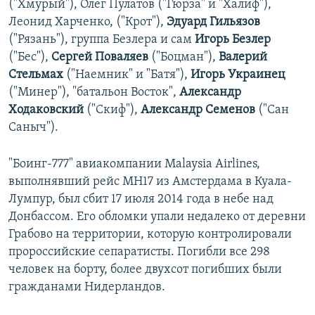
("Хмурый"), Олег Пулатов ("Гюрза" и "Халиф"),
Леонид Харченко, ("Крот"),
Эдуард Гильязов
("Рязань"), группа Безлера и сам
Игорь Безлер
("Бес"),
Сергей Поваляев
("Боцман"),
Валерий
Стельмах
("Наемник" и "Батя"),
Игорь Украинец
("Минер"), "батальон Восток",
Александр
Ходаковский
("Скиф"),
Александр Семенов
("Сан
Саныч").
"Боинг-777" авиакомпании Malaysia Airlines,
выполнявший рейс MH17 из Амстердама в Куала-
Лумпур, был сбит 17 июля 2014 года в небе над
Донбассом. Его обломки упали недалеко от деревни
Грабово на территории, которую контролировали
пророссийские сепаратисты. Погибли все 298
человек на борту, более двухсот погибших были
гражданами Нидерландов.