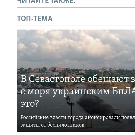
ЧИТАЙТЕ ТАКЖЕ:
ТОП-ТЕМА
В Севастополе обещают 
с моря украинским БпЛА
это?
Российские власти города анонсировали появ
защиты от беспилотников