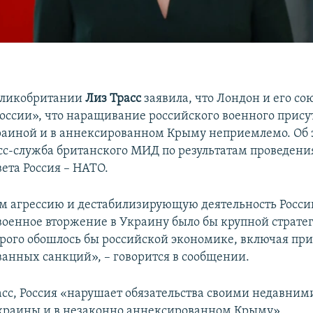
еликобритании
Лиз Трасс
заявила, что Лондон и его с
России», что наращивание российского военного прису
раиной и в аннексированном Крыму неприемлемо. Об 
сс-служба британского МИД по результатам проведения
ета Россия – НАТО.
 агрессию и дестабилизирующую деятельность Росси
оенное вторжение в Украину было бы крупной страте
рого обошлось бы российской экономике, включая пр
анных санкций», – говорится в сообщении.
асс, Россия «нарушает обязательства своими недавни
краины и в незаконно аннексированном Крыму».