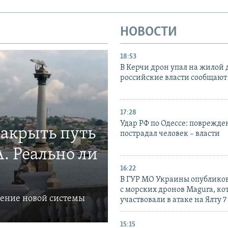
НОВОСТИ
18:53
В Керчи дрон упал на жилой 
российские власти сообщают
17:28
Удар РФ по Одессе: поврежде
закрыть путь
пострадал человек – власти
. Реально ли
16:22
В ГУР МО Украины опублико
с морских дронов Magura, ко
ление новой системы
участвовали в атаке на Ялту 7
15:15