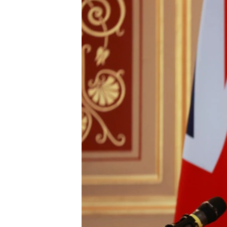
ПОБЕДИТЕЛЕЙ НЕ СУДЯТ?
КРЫМ.НЕПОКОРЕННЫЙ
ELIFBE
УКРАИНСКАЯ ПРОБЛЕМА КРЫМА