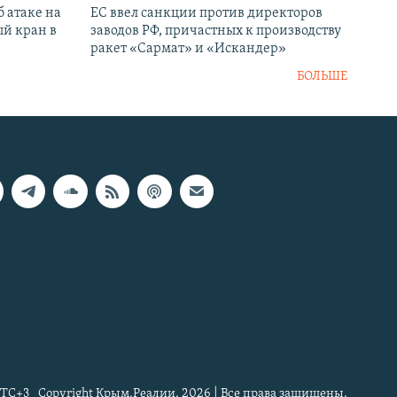
 атаке на
ЕС ввел санкции против директоров
й кран в
заводов РФ, причастных к производству
ракет «Сармат» и «Искандер»
БОЛЬШЕ
TC+3
Copyright Крым.Реалии, 2026 | Все права защищены.