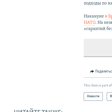
подходы по н
Накануне
в Б
НАТО
. На не
«гарантий бе
Поделить
This item is part of
Новости
В