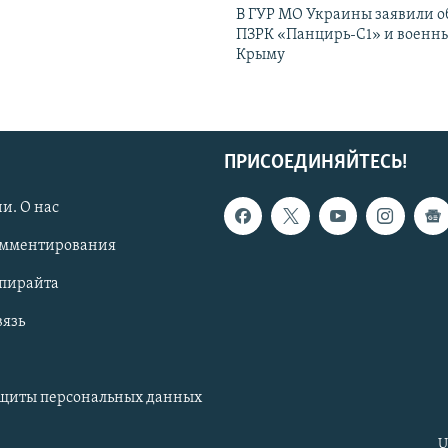
В ГУР МО Украины заявили об
ПЗРК «Панцирь-С1» и военны
Крыму
ПРИСОЕДИНЯЙТЕСЬ!
и. О нас
омментирования
опирайта
вязь
ащиты персональных данных
U