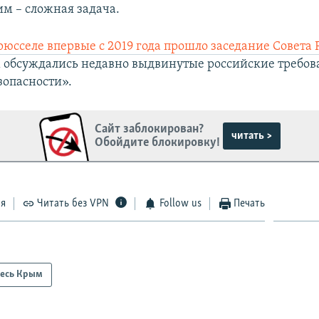
им – сложная задача.
рюсселе впервые с 2019 года прошло заседание Совета 
м обсуждались недавно выдвинутые российские требов
зопасности».
Сайт заблокирован?
читать >
Обойдите блокировку!
ся
Читать без VPN
Follow us
Печать
есь Крым