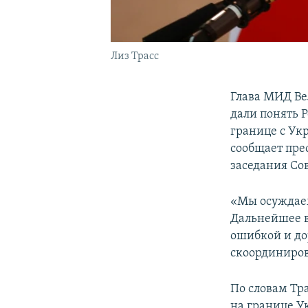
Лиз Трасс
Глава МИД В
дали понять 
границе с Ук
сообщает пре
заседания Сов
«Мы осуждаем
Дальнейшее в
ошибкой и до
скоординиров
По словам Тр
на границе У