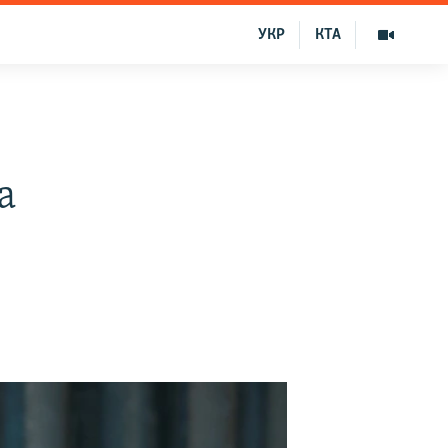
УКР
КТА
а