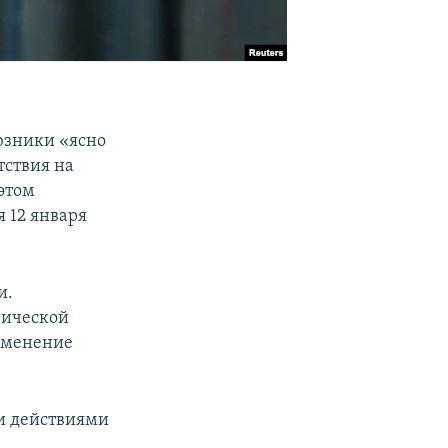
оюзники «ясно
тствия на
этом
 12 января
и.
гической
именение
ми действиями