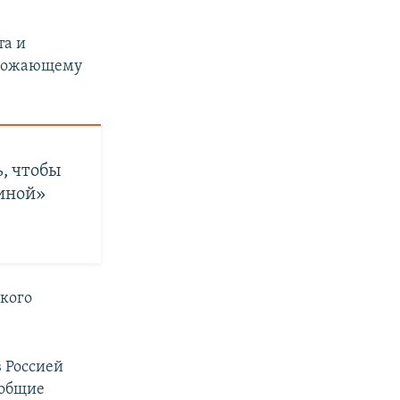
та и
грожающему
ь, чтобы
аиной»
кого
в Россией
 общие