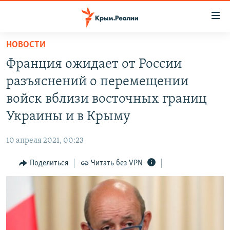
Доступность
ссылки
Вернуться
НОВОСТИ
к
НОВОСТИ
Франция ожидает от России
основному
СПЕЦПРОЕКТЫ
содержанию
разъяснений о перемещении
ВОДА
Вернутся
ГРУЗ 200
войск вблизи восточных границ
к
ИСТОРИЯ
КАРТА ВОЕННЫХ ОБЪЕКТОВ КРЫМА
Украины и в Крыму
главной
ЕЩЕ
11 ЛЕТ ОККУПАЦИИ КРЫМА. 11 ИСТОРИЙ СОПРОТИВЛЕНИЯ
навигации
10 апреля 2021, 00:23
Вернутся
РАДІО СВОБОДА
ИНТЕРАКТИВ
к
Поделиться
Читать без VPN
КАК ОБОЙТИ БЛОКИРОВКУ
ИНФОГРАФИКА
поиску
ТЕЛЕПРОЕКТ КРЫМ.РЕАЛИИ
Українською
СОВЕТЫ ПРАВОЗАЩИТНИКОВ
Qırımtatar
ПРОПАВШИЕ БЕЗ ВЕСТИ