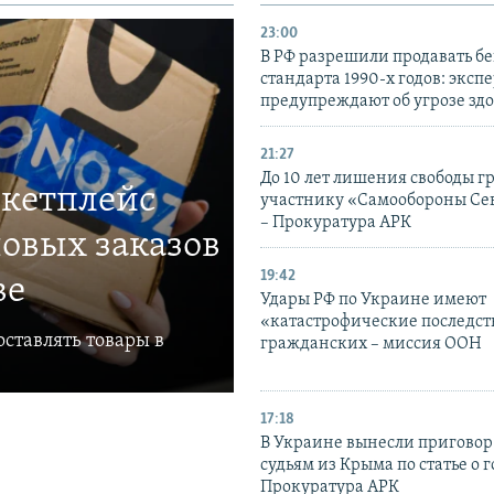
23:00
В РФ разрешили продавать б
стандарта 1990-х годов: эксп
предупреждают об угрозе зд
21:27
До 10 лет лишения свободы г
ркетплейс
участнику «Самообороны Се
– Прокуратура АРК
овых заказов
19:42
ве
Удары РФ по Украине имеют
«катастрофические последст
ставлять товары в
гражданских – миссия ООН
17:18
В Украине вынесли приговор
судьям из Крыма по статье о 
Прокуратура АРК