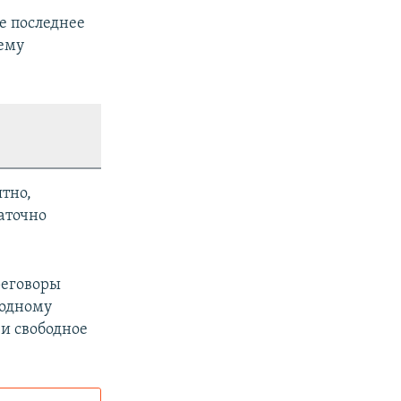
ое последнее
ему
ятно,
аточно
реговоры
 одному
и свободное