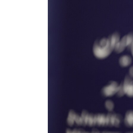
ПОБЕДИТЕЛЕЙ НЕ СУДЯТ?
КРЫМ.НЕПОКОРЕННЫЙ
ELIFBE
УКРАИНСКАЯ ПРОБЛЕМА КРЫМА