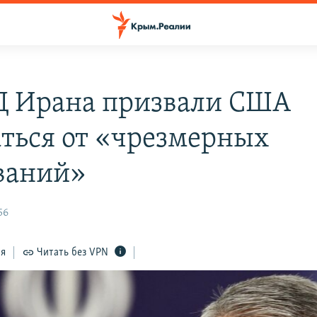
 Ирана призвали США
аться от «чрезмерных
ваний»
56
ся
Читать без VPN