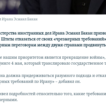
л Ирана Эсмаил Бакаи
терства иностранных дел Ирана Эсмаил Бакаи призв
Штаты отказаться от своих «чрезмерных требований»
рным переговорам между двумя странами продвинутьс
пе нашим приоритетом является прекращение войны», 
финге 4 мая, который транслировало государственное 
она должна придерживаться разумного подхода и отказ
рных требований по Ирану» – добавил он.
ивел подробностей относительно того, какие требован
змерными.