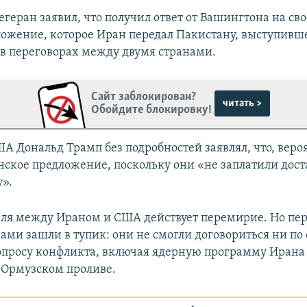
геран заявил, что получил ответ от Вашингтона на св
ожение, которое Иран передал Пакистану, выступивш
в переговорах между двумя странами.
Сайт заблокирован?
читать >
Обойдите блокировку!
А Дональд Трамп без подробностей заявлял, что, веро
нское предложение, поскольку они «не заплатили дост
».
еля между Ираном и США действует перемирие. Но пе
ами зашли в тупик: они не смогли договориться ни по
просу конфликта, включая ядерную программу Ирана 
в Ормузском проливе.