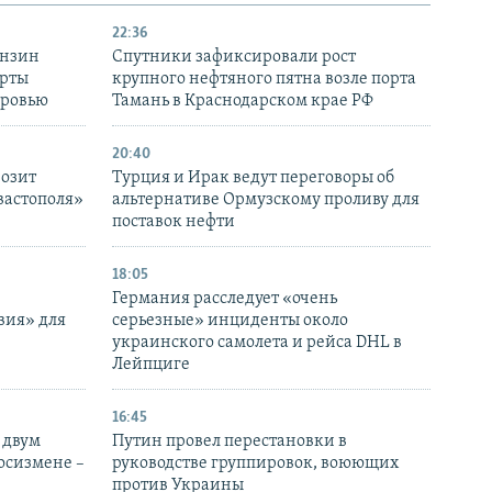
22:36
ензин
Спутники зафиксировали рост
ерты
крупного нефтяного пятна возле порта
оровью
Тамань в Краснодарском крае РФ
20:40
розит
Турция и Ирак ведут переговоры об
вастополя»
альтернативе Ормузскому проливу для
поставок нефти
18:05
Германия расследует «очень
вия» для
серьезные» инциденты около
украинского самолета и рейса DHL в
Лейпциге
16:45
 двум
Путин провел перестановки в
госизмене –
руководстве группировок, воюющих
против Украины