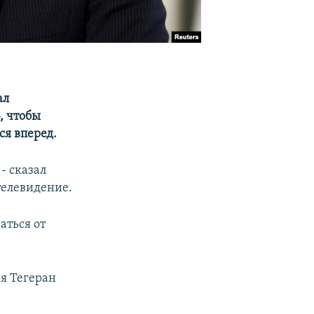
ал
, чтобы
я вперед.
- сказал
телевидение.
аться от
ия Тегеран