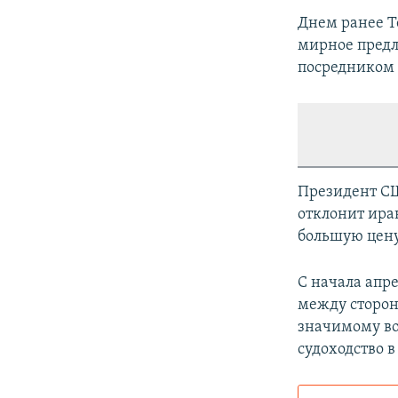
Днем ранее Те
мирное предл
посредником 
Президент СШ
отклонит ира
большую цену
С начала апр
между сторон
значимому во
судоходство 