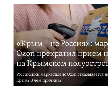
«Крым – не Россия»: ма
Ozon прекратил прием н
на Крымском полуостро
Российский маркетплейс Ozon отказывается до
Крым? В чем причина?