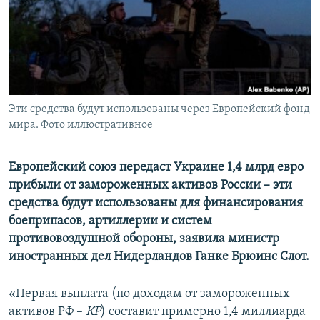
ПРИСОЕДИНЯЙТЕСЬ!
ПОБЕДИТЕЛЕЙ НЕ СУДЯТ?
КРЫМ.НЕПОКОРЕННЫЙ
ELIFBE
УКРАИНСКАЯ ПРОБЛЕМА КРЫМА
Все сайты RFE/RL
Эти средства будут использованы через Европейский фонд
мира. Фото иллюстративное
Европейский союз передаст Украине 1,4 млрд евро
прибыли от замороженных активов России – эти
средства будут использованы для финансирования
боеприпасов, артиллерии и систем
противовоздушной обороны, заявила министр
иностранных дел Нидерландов Ганке Брюинс Слот.
«Первая выплата (по доходам от замороженных
активов РФ –
КР
) составит примерно 1,4 миллиарда