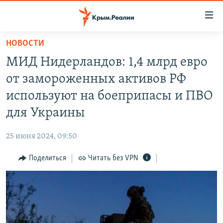
Доступность
ссылки
Вернуться
НОВОСТИ
к
НОВОСТИ
МИД Нидерландов: 1,4 млрд евро
основному
СПЕЦПРОЕКТЫ
содержанию
от замороженных активов РФ
ВОДА
Вернутся
ГРУЗ 200
используют на боеприпасы и ПВО
к
ИСТОРИЯ
КАРТА ВОЕННЫХ ОБЪЕКТОВ КРЫМА
для Украины
главной
ЕЩЕ
11 ЛЕТ ОККУПАЦИИ КРЫМА. 11 ИСТОРИЙ СОПРОТИВЛЕНИЯ
навигации
25 июня 2024, 09:50
Вернутся
РАДІО СВОБОДА
ИНТЕРАКТИВ
к
Поделиться
Читать без VPN
КАК ОБОЙТИ БЛОКИРОВКУ
ИНФОГРАФИКА
поиску
ТЕЛЕПРОЕКТ КРЫМ.РЕАЛИИ
Українською
СОВЕТЫ ПРАВОЗАЩИТНИКОВ
Qırımtatar
ПРОПАВШИЕ БЕЗ ВЕСТИ