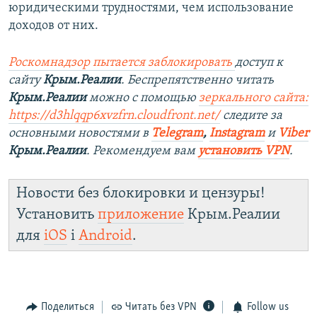
юридическими трудностями, чем использование
доходов от них.
Роскомнадзор пытается заблокировать
доступ к
сайту
Крым.Реалии
. Беспрепятственно читать
Крым.Реалии
можно с помощью
зеркального сайта:
https://d3hlqqp6xvzfrn.cloudfront.net/
следите за
основными новостями в
Telegram
,
Instagram
и
Viber
Крым.Реалии
. Рекомендуем вам
установить VPN
.
Новости без блокировки и цензуры!
Установить
приложение
Крым.Реалии
для
iOS
і
Android
.
Поделиться
Читать без VPN
Follow us