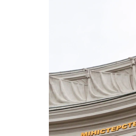
ПОБЕДИТЕЛЕЙ НЕ СУДЯТ?
КРЫМ.НЕПОКОРЕННЫЙ
ELIFBE
УКРАИНСКАЯ ПРОБЛЕМА КРЫМА