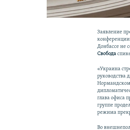
Заявление пр
конференции 
Донбассе не 
Свобода
спик
«Украина стр
руководства д
Нормандском 
дипломатичес
глава офиса 
группе проде
режима прекр
Во внешнепол