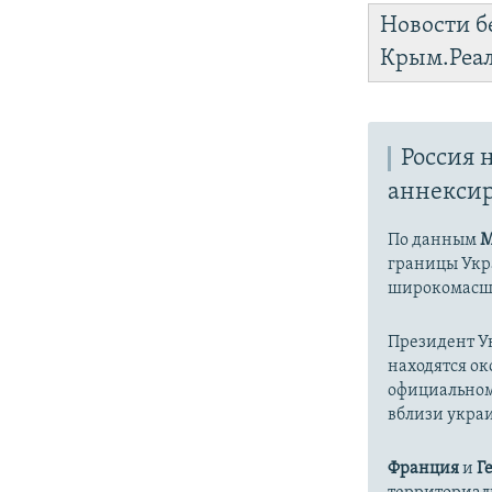
Новости б
Крым.Реа
Россия 
аннекси
По данным
М
границы Укр
широкомасш
Президент 
находятся ок
официальном
вблизи укра
Франция
и
Г