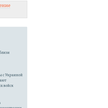
ение
вблизи
цы с Украиной
дают
х войск
а