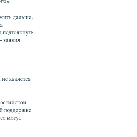
цию».
 жить дальше,
ия
я подтолкнуть
– заявил
х
 не является
российской
ой поддержке
ссе могут