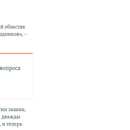
й областях
здников», –
 вопроса
тин заявил,
и дважды
 и теперь