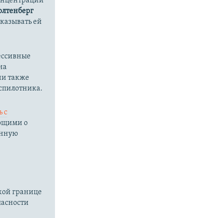
концентрации
олтенберг
оказывать ей
рессивные
на
ии также
еспилотника.
 с
ующими о
анную
кой границе
пасности