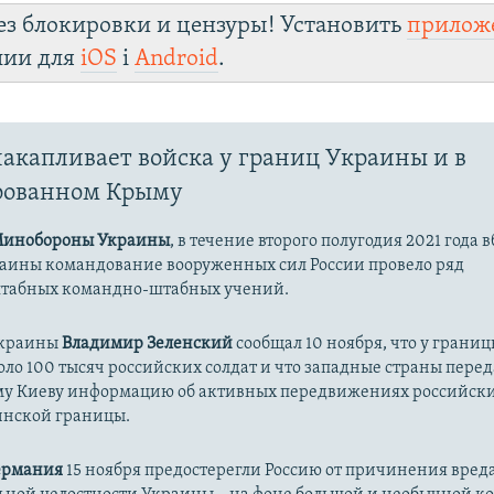
ез блокировки и цензуры! Установить
прилож
лии для
iOS
і
Android
.
накапливает войска у границ Украины и в
рованном Крыму
инобороны Украины
, в течение второго полугодия 2021 года 
аины командование вооруженных сил России провело ряд
табных командно-штабных учений.
Украины
Владимир Зеленский
сообщал 10 ноября, что у грани
оло 100 тысяч российских солдат и что западные страны пере
у Киеву информацию об активных передвижениях российски
инской границы.
ермания
15 ноября предостерегли Россию от причинения вред