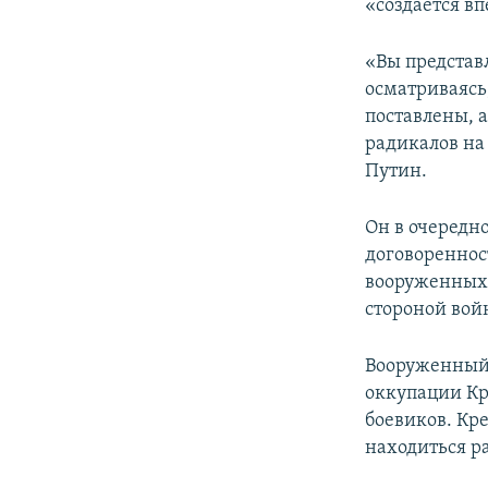
«создается вп
«Вы представ
осматриваясь
поставлены, 
радикалов на
Путин.
Он в очередн
договореннос
вооруженных 
стороной вой
Вооруженный 
оккупации Кр
боевиков. Кре
находиться р