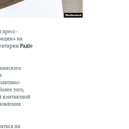
 пресс-
рации» на
ментарии
Радіо
раинского
в
олитико-
олее того,
й контактной
бновления
аться на