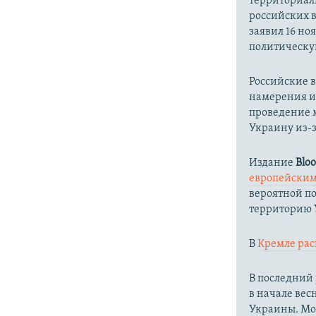
территориал
российских 
заявил 16 но
политическу
Российские 
намерения и
проведение 
Украину из-з
Издание
Blo
европейски
вероятной п
территорию 
В
Кремле ра
В последний
в начале вес
Украины. Мос