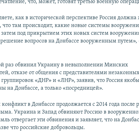
ечатление, что, может, готовят третью военную опера
ляете, как в исторической перспективе Россия должна
, что там происходит, какие новые системы вооружен
а затем под прикрытием этих новых систем вооружени
 решение вопросов на Донбассе вооруженным путем», 
ой раз обвинил Украину в невыполнении Минских
тей, отказе от общения с представителями незаконны
группировок «ДНР» и «ЛНР», заявив, что Россия якобы
ны на Донбассе, а только «посредницей».
конфликт в Донбассе продолжается с 2014 года после 
ыма. Украина и Запад обвиняют Россию в вооруженн
мль отвергает эти обвинения и заявляет, что на Донба
азве что российские добровольцы.