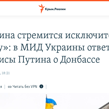
ина стремится исключит
у»: в МИД Украины отве
зисы Путина о Донбассе
 18:21
ся
Читать без VPN