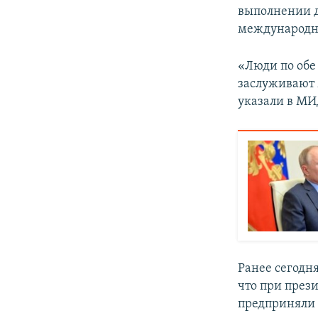
выполнении д
международно
«Люди по обе
заслуживают 
указали в МИ
Ранее сегодн
что при през
предприняли 