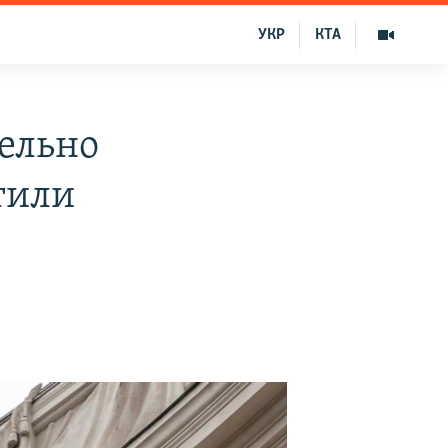
УКР
КТА
ельно
тили