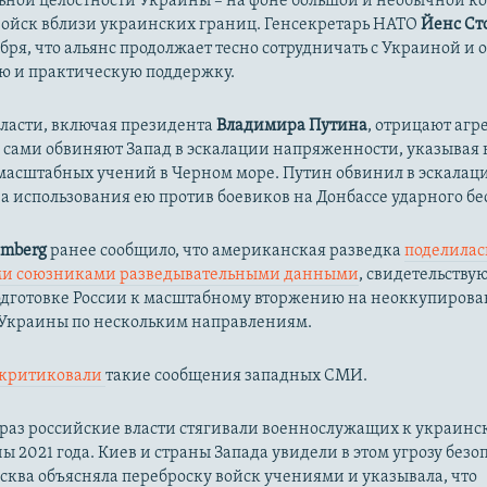
ьной целостности Украины – на фоне большой и необычной 
войск вблизи украинских границ. Генсекретарь НАТО
Йенс Ст
ября, что альянс продолжает тесно сотрудничать с Украиной и 
ю и практическую поддержку.
власти, включая президента
Владимира Путина
, отрицают аг
 сами обвиняют Запад в эскалации напряженности, указывая 
масштабных учений в Черном море. Путин обвинил в эскалац
а использования ею против боевиков на Донбассе ударного б
omberg
ранее сообщило, что американская разведка
поделилась
ми союзниками разведывательными данными
, свидетельств
одготовке России к масштабному вторжению на неоккупиров
Украины по нескольким направлениям.
скритиковали
такие сообщения западных СМИ.
 раз российские власти стягивали военнослужащих к украинс
ны 2021 года. Киев и страны Запада увидели в этом угрозу безо
ква объясняла переброску войск учениями и указывала, что