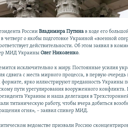
езидента России
Владимира Путина
в ходе его большой
в четверг о якобы подготовке Украиной «военной опе
соответствует действительности. Об этом заявил в ком
ер МИД Украины
Олег Николенко
.
емится исключительно к миру. Постоянные усилия ук
ля сдвига с места мирного процесса, в первую очередь 
формате, ярко иллюстрируют преданность Украины п
кому пути урегулирования вооруженного конфликта. Б
президента Украины и наша делегация в Трехсторонне
лали титаническую работу, чтобы вчера добиться возо
ащения огня», – заявил спикер МИД.
итическом ведомстве призвали Россию сконцентриров