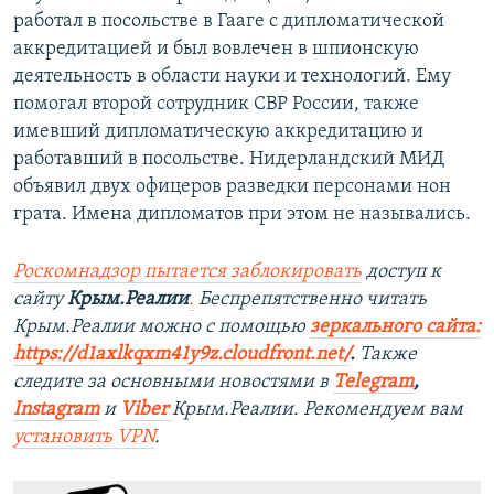
работал в посольстве в Гааге с дипломатической
аккредитацией и был вовлечен в шпионскую
деятельность в области науки и технологий. Ему
помогал второй сотрудник СВР России, также
имевший дипломатическую аккредитацию и
работавший в посольстве. Нидерландский МИД
объявил двух офицеров разведки персонами нон
грата. Имена дипломатов при этом не назывались.
Роскомнадзор пытается заблокировать
доступ к
сайту
Крым.Реалии
.
Беспрепятственно читать
Крым.Реалии мож
но с помощью
зеркального сайта:
https://d1axlkqxm41y9z.cloudfront.net/
. ​
Также
следите за основными новостями в
Telegram
,
Instagram
и
Viber
Крым.Реалии. Рекомендуем вам
установить
VPN
.