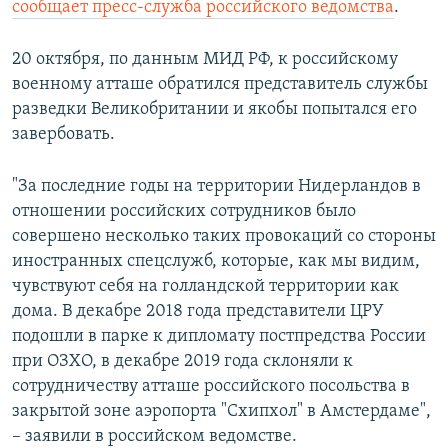
сообщает пресс-служба российского ведомства
.
ПРИСОЕДИНЯЙТЕСЬ!
ПОБЕДИТЕЛЕЙ НЕ СУДЯТ?
КРЫМ.НЕПОКОРЕННЫЙ
20 октября, по данным МИД РФ, к российскому
военному атташе обратился представитель службы
ELIFBE
разведки Великобритании и якобы попытался его
УКРАИНСКАЯ ПРОБЛЕМА КРЫМА
завербовать.
Все сайты RFE/RL
"За последние годы на территории Нидерландов в
отношении российских сотрудников было
совершено несколько таких провокаций со стороны
иностранных спецслужб, которые, как мы видим,
чувствуют себя на голландской территории как
дома. В декабре 2018 года представители ЦРУ
подошли в парке к дипломату постпредства России
при ОЗХО, в декабре 2019 года склоняли к
сотрудничеству атташе российского посольства в
закрытой зоне аэропорта "Схипхол" в Амстердаме",
– заявили в российском ведомстве.