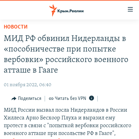
Доступность
ссылки
Вернуться
НОВОСТИ
к
НОВОСТИ
МИД РФ обвинил Нидерланды в
основному
СПЕЦПРОЕКТЫ
содержанию
«пособничестве при попытке
ВОДА
Вернутся
ГРУЗ 200
вербовки» российского военного
к
ИСТОРИЯ
КАРТА ВОЕННЫХ ОБЪЕКТОВ КРЫМА
атташе в Гааге
главной
ЕЩЕ
11 ЛЕТ ОККУПАЦИИ КРЫМА. 11 ИСТОРИЙ СОПРОТИВЛЕНИЯ
навигации
01 ноября 2022, 06:40
Вернутся
РАДІО СВОБОДА
ИНТЕРАКТИВ
к
Поделиться
Читать без VPN
КАК ОБОЙТИ БЛОКИРОВКУ
ИНФОГРАФИКА
поиску
МИД России вызвал посла Нидерландов в России
ТЕЛЕПРОЕКТ КРЫМ.РЕАЛИИ
Українською
Хиллеса Арно Бесхоор Плуха и выразил ему
СОВЕТЫ ПРАВОЗАЩИТНИКОВ
протест в связи с "попыткой вербовки российского
Qırımtatar
военного атташе при посольстве РФ в Гааге",
ПРОПАВШИЕ БЕЗ ВЕСТИ