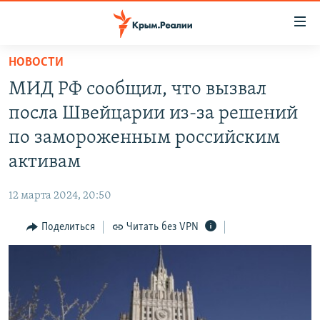
Доступность
ссылки
Вернуться
НОВОСТИ
к
НОВОСТИ
МИД РФ сообщил, что вызвал
основному
СПЕЦПРОЕКТЫ
содержанию
посла Швейцарии из-за решений
ВОДА
Вернутся
ГРУЗ 200
по замороженным российским
к
ИСТОРИЯ
КАРТА ВОЕННЫХ ОБЪЕКТОВ КРЫМА
активам
главной
ЕЩЕ
11 ЛЕТ ОККУПАЦИИ КРЫМА. 11 ИСТОРИЙ СОПРОТИВЛЕНИЯ
навигации
12 марта 2024, 20:50
Вернутся
РАДІО СВОБОДА
ИНТЕРАКТИВ
к
Поделиться
Читать без VPN
КАК ОБОЙТИ БЛОКИРОВКУ
ИНФОГРАФИКА
поиску
ТЕЛЕПРОЕКТ КРЫМ.РЕАЛИИ
Українською
СОВЕТЫ ПРАВОЗАЩИТНИКОВ
Qırımtatar
ПРОПАВШИЕ БЕЗ ВЕСТИ