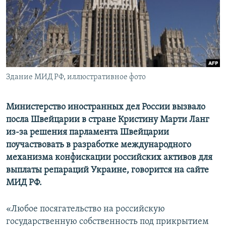
ПРИСОЕДИНЯЙТЕСЬ!
ПОБЕДИТЕЛЕЙ НЕ СУДЯТ?
КРЫМ.НЕПОКОРЕННЫЙ
ELIFBE
УКРАИНСКАЯ ПРОБЛЕМА КРЫМА
Все сайты RFE/RL
Здание МИД РФ, иллюстративное фото
Министерство иностранных дел России вызвало
посла Швейцарии в стране Кристину Марти Ланг
из-за решения парламента Швейцарии
поучаствовать в разработке международного
механизма конфискации российских активов для
выплаты репараций Украине, говорится на сайте
МИД РФ.
«Любое посягательство на российскую
государственную собственность под прикрытием