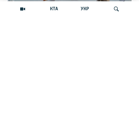
КТА
УКР
В Севастополе обещают закрыть путь с
Искать
моря украинским БпЛА. Реально ли
это?
Российские власти города анонсировали
появление новой системы защиты от
беспилотников
НОВОСТИ
08:44
В Крыму и Севастополе были слышны взрывы, на
аэродроме «Гвардейское» возник пожар с детонацией