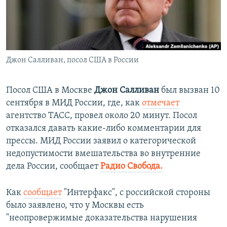
ПРИСОЕДИНЯЙТЕСЬ!
ПОБЕДИТЕЛЕЙ НЕ СУДЯТ?
КРЫМ.НЕПОКОРЕННЫЙ
ELIFBE
Джон Салливан, посол США в России
УКРАИНСКАЯ ПРОБЛЕМА КРЫМА
Все сайты RFE/RL
Посол США в Москве
Джон Салливан
был вызван 10
сентября в МИД России, где, как
отмечает
агентство ТАСС, провел около 20 минут. Посол
отказался давать какие-либо комментарии для
прессы. МИД России заявил о категорической
недопустимости вмешательства во внутренние
дела России, сообщает
Радио Свобода.
Как
сообщает
"Интерфакс", с российской стороны
было заявлено, что у Москвы есть
"неопровержимые доказательства нарушения