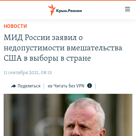
Доступность
ссылки
Вернуться
НОВОСТИ
к
НОВОСТИ
МИД России заявил о
основному
СПЕЦПРОЕКТЫ
содержанию
недопустимости вмешательства
ВОДА
Вернутся
ГРУЗ 200
США в выборы в стране
к
ИСТОРИЯ
КАРТА ВОЕННЫХ ОБЪЕКТОВ КРЫМА
главной
11 сентября 2021, 08:15
ЕЩЕ
11 ЛЕТ ОККУПАЦИИ КРЫМА. 11 ИСТОРИЙ СОПРОТИВЛЕНИЯ
навигации
Вернутся
Поделиться
Читать без VPN
РАДІО СВОБОДА
ИНТЕРАКТИВ
к
КАК ОБОЙТИ БЛОКИРОВКУ
ИНФОГРАФИКА
поиску
ТЕЛЕПРОЕКТ КРЫМ.РЕАЛИИ
Українською
СОВЕТЫ ПРАВОЗАЩИТНИКОВ
Qırımtatar
ПРОПАВШИЕ БЕЗ ВЕСТИ