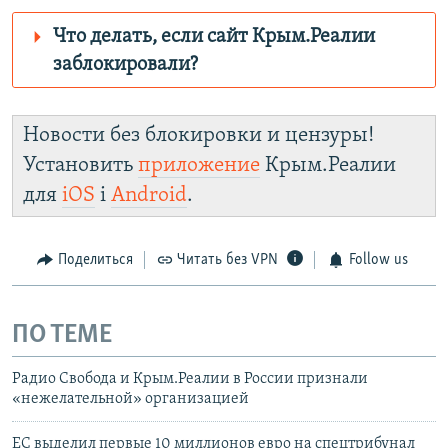
Что делать, если сайт Крым.Реалии
заблокировали?
Роскомнадзор пытается заблокировать
Крым.Реалии
Новости без блокировки и цензуры!
зеркального
Установить
приложение
Крым.Реалии
сайта: https://d1gydayz2w70yv.cloudfront.net/
для
iOS
і
Android
.
Telegram
Instagram
Viber
установить VPN
.
Поделиться
Читать без VPN
Follow us
ПО ТЕМЕ
Радио Свобода и Крым.Реалии в России признали
«нежелательной» организацией
ЕС выделил первые 10 миллионов евро на спецтрибунал