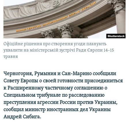
ПРИСОЕДИНЯЙТЕСЬ!
ПОБЕДИТЕЛЕЙ НЕ СУДЯТ?
КРЫМ.НЕПОКОРЕННЫЙ
ELIFBE
УКРАИНСКАЯ ПРОБЛЕМА КРЫМА
Все сайты RFE/RL
Офіційне рішення про створення угоди планують
ухвалити на міністерській зустрічі Ради Європи 14–15
травня
Черногория, Румыния и Сан-Марино сообщили
Совету Европы о своей готовности присоединиться
к Расширенному частичному соглашению о
Специальном трибунале по расследованию
преступления агрессии России против Украины,
сообщил министр иностранных дел Украины
Андрей Сибига.