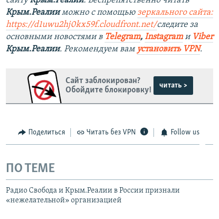
сайту
Крым.Реалии
. Беспрепятственно читать
Крым.Реалии
можно с помощью
зеркального сайта:
https://d1uwu2hj0kx59f.cloudfront.net/
следите за
основными новостями в
Telegram
,
Instagram
и
Viber
Крым.Реалии
. Рекомендуем вам
установить VPN
.
Сайт заблокирован?
читать >
Обойдите блокировку!
Поделиться
Читать без VPN
Follow us
ПО ТЕМЕ
Радио Свобода и Крым.Реалии в России признали
«нежелательной» организацией