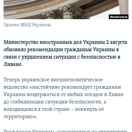
ПРИСОЕДИНЯЙТЕСЬ!
ПОБЕДИТЕЛЕЙ НЕ СУДЯТ?
КРЫМ.НЕПОКОРЕННЫЙ
Здание МИД Украины
ELIFBE
УКРАИНСКАЯ ПРОБЛЕМА КРЫМА
Министерство иностранных дел Украины 2 августа
Все сайты RFE/RL
обновило рекомендации гражданам Украины в
связи с ухудшением ситуации с безопасностью в
Ливане.
Теперь украинское внешнеполитическое
ведомство «настойчиво рекомендует гражданам
Украины воздержаться от любых поездок в Ливан
до стабилизации ситуации безопасности, а
находящимся в этой стране – покинуть ее
территорию».