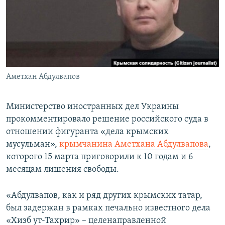
ПРИСОЕДИНЯЙТЕСЬ!
ПОБЕДИТЕЛЕЙ НЕ СУДЯТ?
КРЫМ.НЕПОКОРЕННЫЙ
ELIFBE
УКРАИНСКАЯ ПРОБЛЕМА КРЫМА
Все сайты RFE/RL
Аметхан Абдулвапов
Министерство иностранных дел Украины
прокомментировало решение российского суда в
отношении фигуранта «дела крымских
мусульман»,
крымчанина Аметхана Абдулвапова
,
которого 15 марта приговорили к 10 годам и 6
месяцам лишения свободы.
«Абдулвапов, как и ряд других крымских татар,
был задержан в рамках печально известного дела
«Хизб ут-Тахрир» – целенаправленной