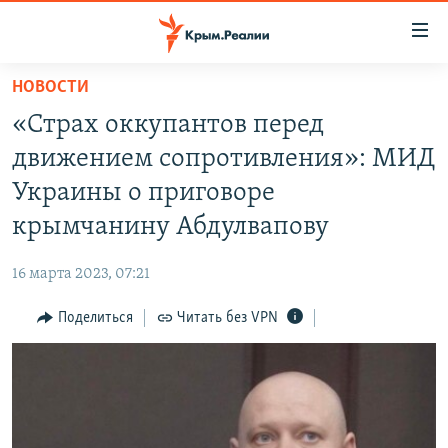
Доступность
ссылки
Вернуться
НОВОСТИ
к
НОВОСТИ
«Страх оккупантов перед
основному
СПЕЦПРОЕКТЫ
содержанию
движением сопротивления»: МИД
ВОДА
Вернутся
ГРУЗ 200
Украины о приговоре
к
ИСТОРИЯ
КАРТА ВОЕННЫХ ОБЪЕКТОВ КРЫМА
крымчанину Абдулвапову
главной
ЕЩЕ
11 ЛЕТ ОККУПАЦИИ КРЫМА. 11 ИСТОРИЙ СОПРОТИВЛЕНИЯ
навигации
16 марта 2023, 07:21
Вернутся
РАДІО СВОБОДА
ИНТЕРАКТИВ
к
Поделиться
Читать без VPN
КАК ОБОЙТИ БЛОКИРОВКУ
ИНФОГРАФИКА
поиску
ТЕЛЕПРОЕКТ КРЫМ.РЕАЛИИ
Українською
СОВЕТЫ ПРАВОЗАЩИТНИКОВ
Qırımtatar
ПРОПАВШИЕ БЕЗ ВЕСТИ