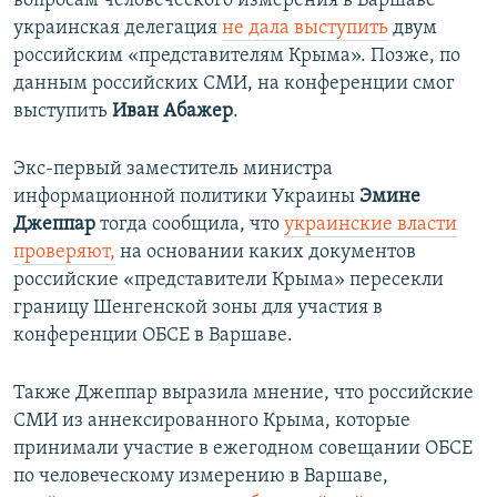
вопросам человеческого измерения в Варшаве
украинская делегация
не дала выступить
двум
российским «представителям Крыма». Позже, по
данным российских СМИ, на конференции смог
выступить
Иван Абажер
.
Экс-первый заместитель министра
информационной политики Украины
Эмине
Джеппар
тогда сообщила, что
украинские власти
проверяют,
на основании каких документов
российские «представители Крыма» пересекли
границу Шенгенской зоны для участия в
конференции ОБСЕ в Варшаве.​
Также Джеппар выразила мнение, что российские
СМИ из аннексированного Крыма, которые
принимали участие в ежегодном совещании ОБСЕ
по человеческому измерению в Варшаве,