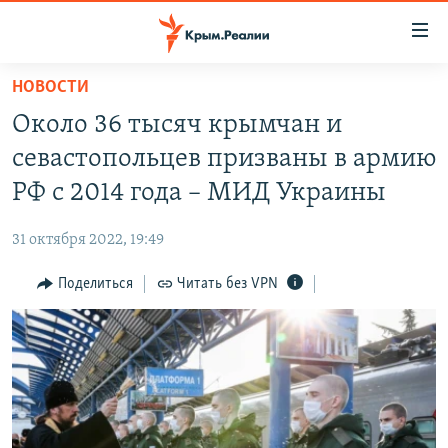
Доступность
ссылки
Вернуться
НОВОСТИ
к
НОВОСТИ
Около 36 тысяч крымчан и
основному
СПЕЦПРОЕКТЫ
содержанию
севастопольцев призваны в армию
ВОДА
Вернутся
ГРУЗ 200
РФ с 2014 года – МИД Украины
к
ИСТОРИЯ
КАРТА ВОЕННЫХ ОБЪЕКТОВ КРЫМА
главной
31 октября 2022, 19:49
ЕЩЕ
11 ЛЕТ ОККУПАЦИИ КРЫМА. 11 ИСТОРИЙ СОПРОТИВЛЕНИЯ
навигации
Вернутся
Поделиться
Читать без VPN
РАДІО СВОБОДА
ИНТЕРАКТИВ
к
КАК ОБОЙТИ БЛОКИРОВКУ
ИНФОГРАФИКА
поиску
ТЕЛЕПРОЕКТ КРЫМ.РЕАЛИИ
Українською
СОВЕТЫ ПРАВОЗАЩИТНИКОВ
Qırımtatar
ПРОПАВШИЕ БЕЗ ВЕСТИ