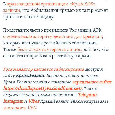
В
правозащитной организации «Крым SOS»
заявили
, что мобилизация крымских татар может
привести к их геноциду.
Представительство президента Украины в АРК
опубликовало алгоритм действий для крымчан
,
которых коснулась российская мобилизация.
Также
была открыта «горячая линия»
для тех, кто
спасается от призыва в российскую армию.
Роскомнадзор пытается заблокировать
доступ к
сайту
Крым.Реалии
.
Беспрепятственно читать
Крым.Реалии мож
но с помощью
зеркального сайта:
https://d1axlkqxm41y9z.cloudfront.net/
. ​
Также
следите за основными новостями в
Telegram
,
Instagram
и
Viber
Крым.Реалии. Рекомендуем вам
установить
VPN
.