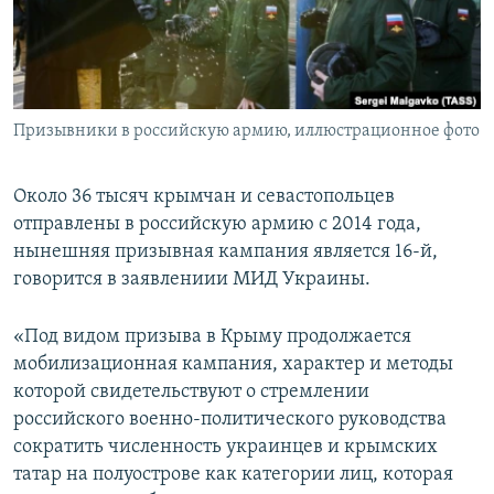
ПРИСОЕДИНЯЙТЕСЬ!
ПОБЕДИТЕЛЕЙ НЕ СУДЯТ?
КРЫМ.НЕПОКОРЕННЫЙ
ELIFBE
Призывники в российскую армию, иллюстрационное фото
УКРАИНСКАЯ ПРОБЛЕМА КРЫМА
Все сайты RFE/RL
Около 36 тысяч крымчан и севастопольцев
отправлены в российскую армию с 2014 года,
нынешняя призывная кампания является 16-й,
говорится в заявлениии МИД Украины.
«Под видом призыва в Крыму продолжается
мобилизационная кампания, характер и методы
которой свидетельствуют о стремлении
российского военно-политического руководства
сократить численность украинцев и крымских
татар на полуострове как категории лиц, которая