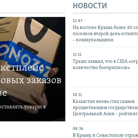
НОВОСТИ
12:47
На востоке Крыма более 30 се
поселков второй день остаютс
– коммунальщики
11:15
Трамп заявил, что в США «ог
ркетплейс
количество боеприпасов»
овых заказов
ве
10:11
Казахстан вновь стал самым
ставлять товары в
процветающим государством
Центральной Азии – рейтинг
08:36
В Крыму и Севастополе отраж