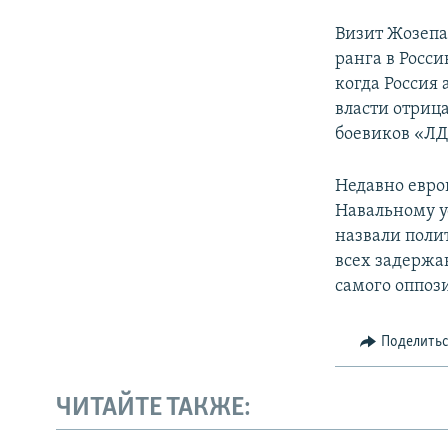
Визит Жозепа
ранга в Росс
когда Россия
власти отриц
боевиков «ЛД
Недавно евро
Навальному у
назвали поли
всех задержа
самого оппоз
Поделить
ЧИТАЙТЕ ТАКЖЕ: