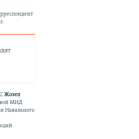
орреспондент
r.
удят
ЕС
Жозеп
лавой МИД
ии Навального
л
акций