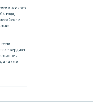
кого высокого
14 года,
Российские
ержке
ексею
сселе вердикт
обождения
, а также