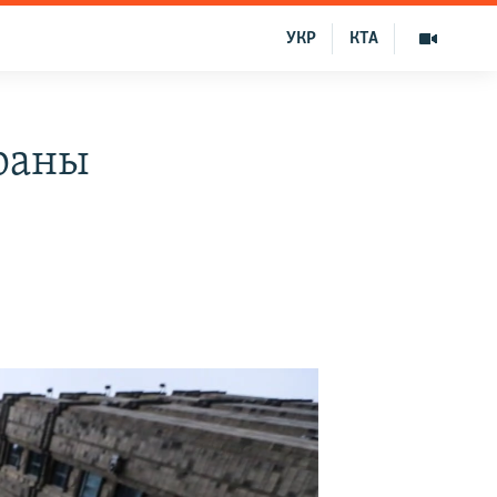
УКР
КТА
раны