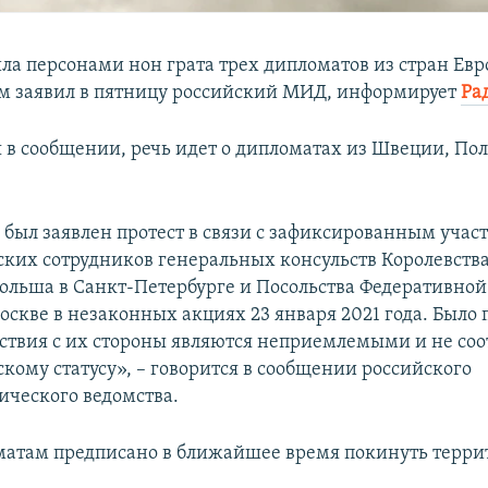
ила персонами нон грата трех дипломатов из стран Ев
ом заявил в пятницу российский МИД, информирует
Ра
я в сообщении, речь идет о дипломатах из Швеции, По
был заявлен протест в связи с зафиксированным учас
ких сотрудников генеральных консульств Королевств
ольша в Санкт-Петербурге и Посольства Федеративной
оскве в незаконных акциях 23 января 2021 года. Было 
йствия с их стороны являются неприемлемыми и не соо
кому статусу», – говорится в сообщении российского
ческого ведомства.
атам предписано в ближайшее время покинуть терр