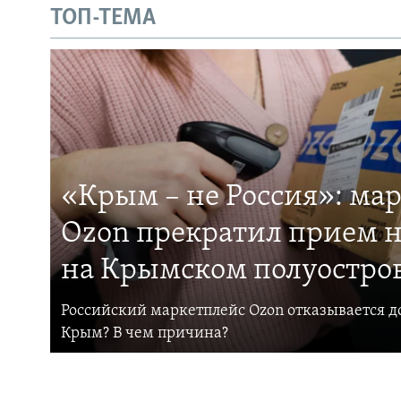
ТОП-ТЕМА
«Крым – не Россия»: ма
Ozon прекратил прием н
на Крымском полуостро
Российский маркетплейс Ozon отказывается до
Крым? В чем причина?