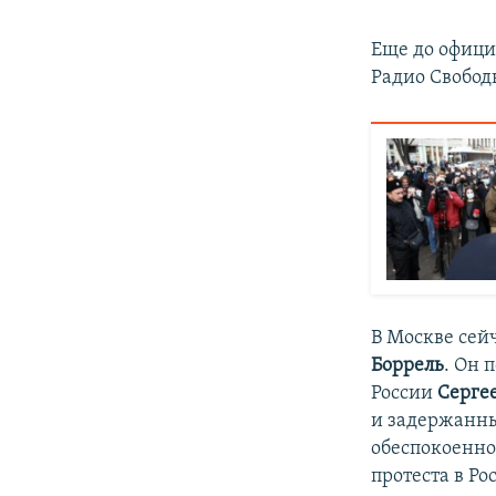
Еще до офици
Радио Свободн
В Москве сей
Боррель
. Он 
России
Серге
и задержанны
обеспокоенно
протеста в Ро