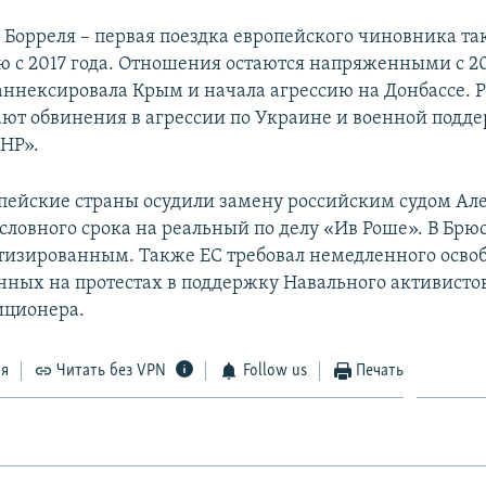
 Борреля – первая поездка европейского чиновника та
ию с 2017 года. Отношения остаются напряженными с 20
 аннексировала Крым и начала агрессию на Донбассе. 
ают обвинения в агрессии по Украине и военной подд
НР».
пейские страны осудили замену российским судом Ал
словного срока на реальный по делу «Ив Роше». В Брю
тизированным. Также ЕС требовал немедленного осв
нных на протестах в поддержку Навального активистов
иционера.
ся
Читать без VPN
Follow us
Печать