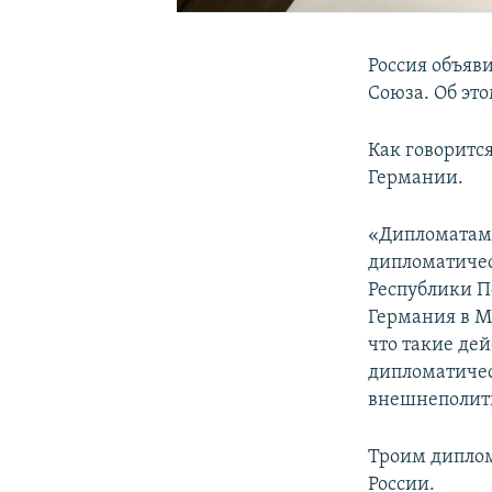
Россия объяв
Союза. Об эт
Как говоритс
Германии.
«Дипломатам 
дипломатичес
Республики П
Германия в М
что такие де
дипломатичес
внешнеполити
Троим диплом
России.