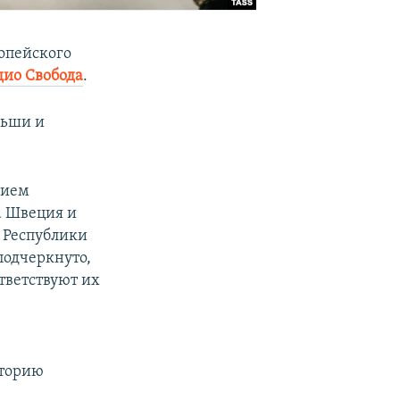
ропейского
дио Свобода
.
льши и
тием
а Швеция и
 Республики
подчеркнуто,
тветствуют их
иторию