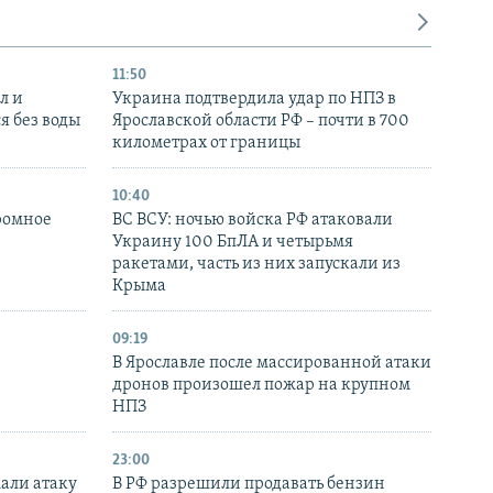
11:50
л и
Украина подтвердила удар по НПЗ в
я без воды
Ярославской области РФ – почти в 700
километрах от границы
10:40
ромное
ВС ВСУ: ночью войска РФ атаковали
Украину 100 БпЛА и четырьмя
ракетами, часть из них запускали из
Крыма
09:19
В Ярославле после массированной атаки
дронов произошел пожар на крупном
НПЗ
23:00
али атаку
В РФ разрешили продавать бензин