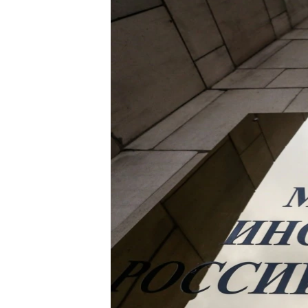
ПОБЕДИТЕЛЕЙ НЕ СУДЯТ?
КРЫМ.НЕПОКОРЕННЫЙ
ELIFBE
УКРАИНСКАЯ ПРОБЛЕМА КРЫМА