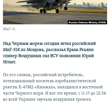
ПРИСОЕДИНЯЙТЕСЬ!
ПОБЕДИТЕЛЕЙ НЕ СУДЯТ?
КРЫМ.НЕПОКОРЕННЫЙ
ELIFBE
МиГ-31
УКРАИНСКАЯ ПРОБЛЕМА КРЫМА
Все сайты RFE/RL
Над Черным морем сегодня летал российский
МиГ-31К из Моздока, рассказал Крым.Реалии
спикер Воздушных сил ВСУ полковник Юрий
Игнат.
По его словам, российский истребитель,
потенциальный носитель аэробаллистической
ракеты Х-47М2 «Кинжал», находился в восточной
части Черного моря. И все это время, с 11.17 до 12.54
во всей Украине звучала воздушная тревога.