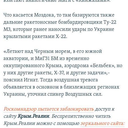
взлетают аналогичные МиГи с «Кинжалами».
Что касается Моздока, то там базируются также
дальние ракетоносные бомбардировщики Ту-22
М3, которые ранее наносили удары по Украине
крылатыми ракетами Х-22.
«Летают над Черным морем, в его южной
акватории, и МиГ31 БМ из временно
оккупированного Крыма, аэродрома «Бельбек», но
у них другие ракеты, Х-37, и другие задачи»,–
пояснил Игнат. Тогда воздушная тревога
объявляется в основном в близлежащих регионах
Украины, уточнил спикер Воздушных сил.
Роскомнадзор пытается заблокировать
доступ к
сайту
Крым.Реалии
. Беспрепятственно читать
Крым.Реалии можно с помощью
зеркального сайта: