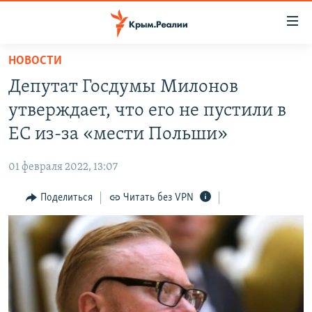
Доступность
ссылки
Вернуться
НОВОСТИ
к
НОВОСТИ
Депутат Госдумы Милонов
основному
СПЕЦПРОЕКТЫ
содержанию
утверждает, что его не пустили в
ВОДА
Вернутся
ГРУЗ 200
ЕС из-за «мести Польши»
к
ИСТОРИЯ
КАРТА ВОЕННЫХ ОБЪЕКТОВ КРЫМА
главной
01 февраля 2022, 13:07
ЕЩЕ
11 ЛЕТ ОККУПАЦИИ КРЫМА. 11 ИСТОРИЙ СОПРОТИВЛЕНИЯ
навигации
Вернутся
Поделиться
Читать без VPN
РАДІО СВОБОДА
ИНТЕРАКТИВ
к
КАК ОБОЙТИ БЛОКИРОВКУ
ИНФОГРАФИКА
поиску
ТЕЛЕПРОЕКТ КРЫМ.РЕАЛИИ
Українською
СОВЕТЫ ПРАВОЗАЩИТНИКОВ
Qırımtatar
ПРОПАВШИЕ БЕЗ ВЕСТИ