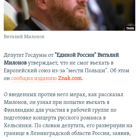
ПРИСОЕДИНЯЙТЕСЬ!
ПОБЕДИТЕЛЕЙ НЕ СУДЯТ?
КРЫМ.НЕПОКОРЕННЫЙ
ELIFBE
Виталий Милонов
УКРАИНСКАЯ ПРОБЛЕМА КРЫМА
Все сайты RFE/RL
Депутат Госдумы от
"Единой России" Виталий
Милонов
утверждает, что не смог въехать в
Европейский союз из-за "мести Польши". Об этом
он
сообщил изданию
Znak.com
.
О введенных против него мерах, как рассказал
Милонов, он узнал при попытке въехать в
Финляндию для участия в рабочей группе по
подготовке концерта русского романса в
Хельсинки. По словам депутата, его развернули на
границе в Ленинградской области России, заявив,