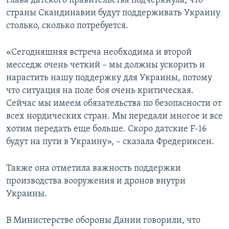
Глава датского правительства подчеркнула, что
ПРИСОЕДИНЯЙТЕСЬ!
ПОБЕДИТЕЛЕЙ НЕ СУДЯТ?
страны Скандинавии будут поддерживать Украину
столько, сколько потребуется.
КРЫМ.НЕПОКОРЕННЫЙ
ELIFBE
«Сегодняшняя встреча необходима и второй
месседж очень четкий – мы должны ускорить и
УКРАИНСКАЯ ПРОБЛЕМА КРЫМА
нарастить нашу поддержку для Украины, потому
Все сайты RFE/RL
что ситуация на поле боя очень критическая.
Сейчас мы имеем обязательства по безопасности от
всех нордических стран. Мы передали многое и все
хотим передать еще больше. Скоро датские F-16
будут на пути в Украину», – сказала Фредериксен.
Также она отметила важность поддержки
производства вооружения и дронов внутри
Украины.
В Министерстве обороны Дании говорили, что