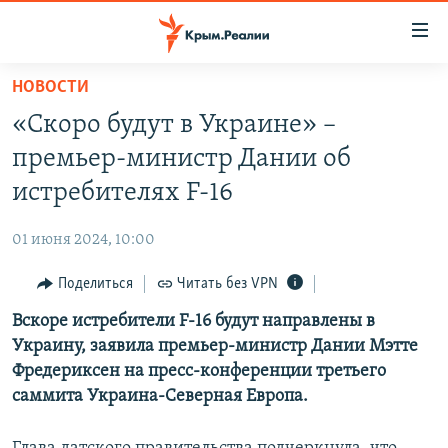
Доступность
ссылки
Вернуться
НОВОСТИ
к
НОВОСТИ
«Скоро будут в Украине» –
основному
СПЕЦПРОЕКТЫ
содержанию
премьер-министр Дании об
ВОДА
Вернутся
ГРУЗ 200
истребителях F-16
к
ИСТОРИЯ
КАРТА ВОЕННЫХ ОБЪЕКТОВ КРЫМА
главной
01 июня 2024, 10:00
ЕЩЕ
11 ЛЕТ ОККУПАЦИИ КРЫМА. 11 ИСТОРИЙ СОПРОТИВЛЕНИЯ
навигации
Вернутся
Поделиться
Читать без VPN
РАДІО СВОБОДА
ИНТЕРАКТИВ
к
Вскоре истребители F-16 будут направлены в
КАК ОБОЙТИ БЛОКИРОВКУ
ИНФОГРАФИКА
поиску
Украину, заявила премьер-министр Дании Мэтте
ТЕЛЕПРОЕКТ КРЫМ.РЕАЛИИ
Фредериксен на пресс-конференции третьего
Українською
саммита Украина-Северная Европа.
СОВЕТЫ ПРАВОЗАЩИТНИКОВ
Qırımtatar
ПРОПАВШИЕ БЕЗ ВЕСТИ