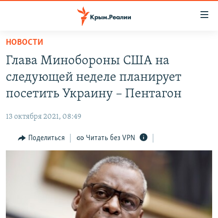
Доступность
ссылки
Вернуться
НОВОСТИ
к
НОВОСТИ
Глава Минобороны США на
основному
СПЕЦПРОЕКТЫ
содержанию
следующей неделе планирует
ВОДА
Вернутся
ГРУЗ 200
посетить Украину – Пентагон
к
ИСТОРИЯ
КАРТА ВОЕННЫХ ОБЪЕКТОВ КРЫМА
главной
13 октября 2021, 08:49
ЕЩЕ
11 ЛЕТ ОККУПАЦИИ КРЫМА. 11 ИСТОРИЙ СОПРОТИВЛЕНИЯ
навигации
Вернутся
Поделиться
Читать без VPN
РАДІО СВОБОДА
ИНТЕРАКТИВ
к
КАК ОБОЙТИ БЛОКИРОВКУ
ИНФОГРАФИКА
поиску
ТЕЛЕПРОЕКТ КРЫМ.РЕАЛИИ
Українською
СОВЕТЫ ПРАВОЗАЩИТНИКОВ
Qırımtatar
ПРОПАВШИЕ БЕЗ ВЕСТИ