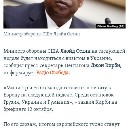
ПРИСОЕДИНЯЙТЕСЬ!
ПОБЕДИТЕЛЕЙ НЕ СУДЯТ?
КРЫМ.НЕПОКОРЕННЫЙ
ELIFBE
Министр обороны США Ллойд Остин
УКРАИНСКАЯ ПРОБЛЕМА КРЫМА
Все сайты RFE/RL
Министр обороны США
Ллойд Остин
на следующей
неделе будет находиться с визитом в Украине,
сообщил пресс-секретарь Пентагона
Джон Кирби,
информирует
Радіо Свобода.
«Министр и его команда готовятся к визиту в
Европу на следующей неделе. Среди остановок –
Грузия, Украина и Румыния», – заявил Кирби на
брифинге 12 октября.
По его словам, итогом европейского турне станут