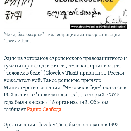
ПРИСОЕДИНЯЙТЕСЬ!
ПОБЕДИТЕЛЕЙ НЕ СУДЯТ?
КРЫМ.НЕПОКОРЕННЫЙ
ELIFBE
"Чехи, благодарим" – иллюстрация с сайта организации
УКРАИНСКАЯ ПРОБЛЕМА КРЫМА
Clovek v Tisni
Все сайты RFE/RL
Один из ветеранов европейского правозащитного и
гуманитарного движения, чешская организация
"Человек в беде"
(
Clovek v Tisni
) признана в России
нежелательной. Такое решение приняло
Министерство юстиции. "Человек в беде" оказалась
19-й в списке "нежелательных", в который с 2015
года были внесены 18 организаций. Об этом
сообщает
Радио Свобода
.
Организация Clovek v Tisni была основана в 1992