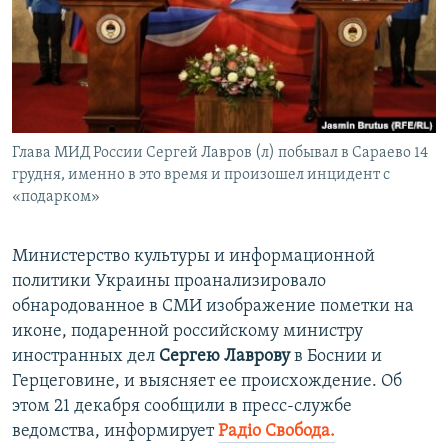
ПРИСОЕДИНЯЙТЕСЬ!
ПОБЕДИТЕЛЕЙ НЕ СУДЯТ?
КРЫМ.НЕПОКОРЕННЫЙ
ELIFBE
УКРАИНСКАЯ ПРОБЛЕМА КРЫМА
Все сайты RFE/RL
Глава МИД России Сергей Лавров (л) побывал в Сараево 14
грудня, именно в это время и произошел инцидент с
«подарком»
Министерство культуры и информационной
политики Украины проанализировало
обнародованное в СМИ изображение пометки на
иконе, подаренной российскому министру
иностранных дел
Сергею Лаврову
в Боснии и
Герцеговине, и выясняет ее происхождение. Об
этом 21 декабря сообщили в пресс-службе
ведомства, информирует
Радіо Свобода.