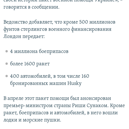
своей истории пакет военной помощи Украине», –
ПРИСОЕДИНЯЙТЕСЬ!
ПОБЕДИТЕЛЕЙ НЕ СУДЯТ?
говорится в сообщении.
КРЫМ.НЕПОКОРЕННЫЙ
Ведомство добавляет, что кроме 500 миллионов
ELIFBE
фунтов стерлингов военного финансирования
Лондон передает:
УКРАИНСКАЯ ПРОБЛЕМА КРЫМА
Все сайты RFE/RL
4 миллиона боеприпасов
более 1600 ракет
400 автомобилей, в том числе 160
бронированных машин Husky
В апреле этот пакет помощи был анонсирован
премьер-министром страны Риши Сунаком. Кроме
ракет, боеприпасов и автомобилей, в него вошли
лодки и морские пушки.