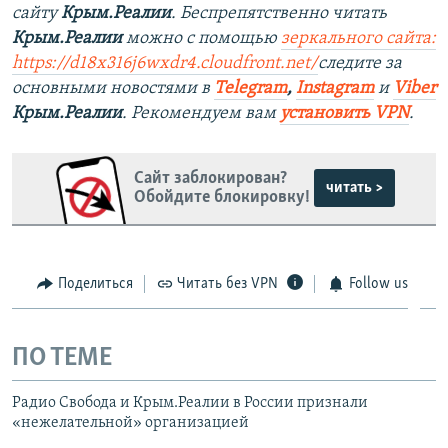
сайту
Крым.Реалии
. Беспрепятственно читать
Крым.Реалии
можно с помощью
зеркального сайта:
https://d18x316j6wxdr4.cloudfront.net/
следите за
основными новостями в
Telegram
,
Instagram
и
Viber
Крым.Реалии
. Рекомендуем вам
установить
VPN
.
Сайт заблокирован?
читать >
Обойдите блокировку!
Поделиться
Читать без VPN
Follow us
ПО ТЕМЕ
Радио Свобода и Крым.Реалии в России признали
«нежелательной» организацией