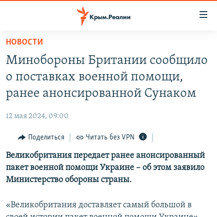
Доступность
ссылки
Вернуться
НОВОСТИ
к
НОВОСТИ
Минобороны Британии сообщило
основному
СПЕЦПРОЕКТЫ
содержанию
о поставках военной помощи,
ВОДА
Вернутся
ГРУЗ 200
ранее анонсированной Сунаком
к
ИСТОРИЯ
КАРТА ВОЕННЫХ ОБЪЕКТОВ КРЫМА
главной
12 мая 2024, 09:00
ЕЩЕ
11 ЛЕТ ОККУПАЦИИ КРЫМА. 11 ИСТОРИЙ СОПРОТИВЛЕНИЯ
навигации
Вернутся
Поделиться
Читать без VPN
РАДІО СВОБОДА
ИНТЕРАКТИВ
к
Великобритания передает ранее анонсированный
КАК ОБОЙТИ БЛОКИРОВКУ
ИНФОГРАФИКА
поиску
пакет военной помощи Украине – об этом заявило
ТЕЛЕПРОЕКТ КРЫМ.РЕАЛИИ
Министерство обороны страны.
Українською
СОВЕТЫ ПРАВОЗАЩИТНИКОВ
Qırımtatar
«Великобритания доставляет самый большой в
ПРОПАВШИЕ БЕЗ ВЕСТИ