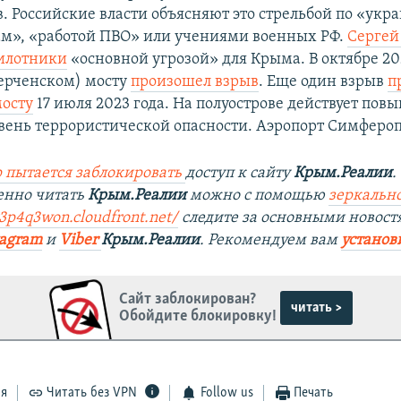
в. Российские власти объясняют это стрельбой по «ук
м», «работой ПВО» или учениями военных РФ.
Сергей
илотники
«основной угрозой» для Крыма. В октябре 20
ерченском) мосту
произошел взрыв
. Еще один взрыв
п
осту
17 июля 2023 года. На полуострове действует по
вень террористической опасности. Аэропорт Симфероп
 пытается заблокировать
доступ к сайту
Крым.Реалии
.
енно читать
Крым.Реалии
можно с помощью
зеркально
r3p4q3won.cloudfront.net/
следите за основными новост
tagram
и
Viber
Крым.Реалии
. Рекомендуем вам
установ
Сайт заблокирован?
читать >
Обойдите блокировку!
ся
Читать без VPN
Follow us
Печать