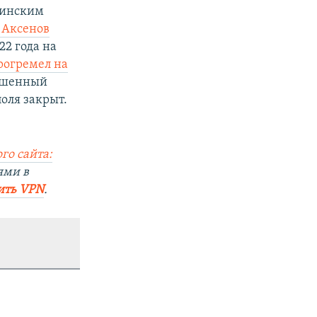
раинским
 Аксенов
22 года на
рогремел на
вышенный
оля закрыт.
го сайта:
ями в
ить VPN
.