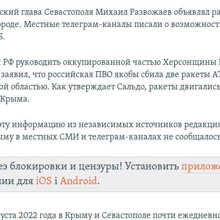
ский глава Севастополя Михаил Развожаев объявлял р
городе. Местные телеграм-каналы писали о возможност
S.
 РФ руководить оккупированной частью Херсонщины
 заявил, что российская ПВО якобы сбила две ракеты 
ой областью. Как утверждает Сальдо, ракеты двигались
 Крыма.
эту информацию из независимых источников редакция
ыму в местных СМИ и телеграм-каналах не сообщалось
ез блокировки и цензуры! Установить
прилож
лии для
iOS
і
Android
.
густа 2022 года в Крыму и Севастополе почти ежеднев