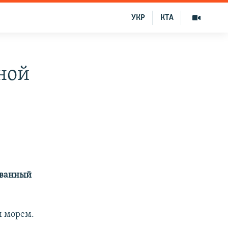
УКР
КТА
ной
ованный
м морем.