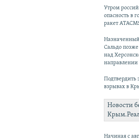
ПОБЕДИТЕЛЕЙ НЕ СУДЯТ?
Утром россий
КРЫМ.НЕПОКОРЕННЫЙ
опасность в 
ракет ATACM
ELIFBE
УКРАИНСКАЯ ПРОБЛЕМА КРЫМА
Назначенный
Сальдо позже
над Херсонск
направлении
Подтвердить 
взрывах в Кр
Новости б
Крым.Реа
Начиная с ав