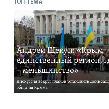
ТОП-ТЕМА
Андрей Щекун: «Крым –
единственный регион, 
– меньшинство»
Дискуссия вокруг планов установить День за
общины Крыма