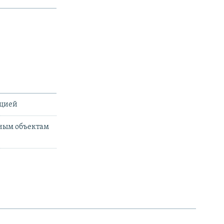
ацией
нным объектам