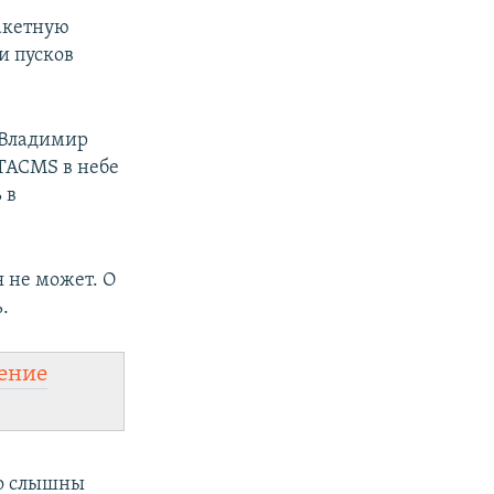
акетную
и пусков
 Владимир
ATACMS в небе
 в
 не может. О
.
ение
но слышны