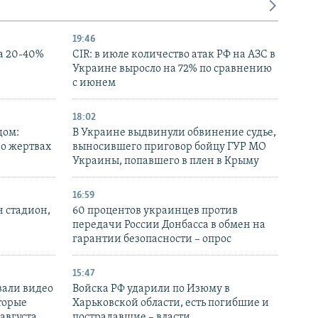
19:46
а 20-40%
CIR: в июле количество атак РФ на АЗС в
Украине выросло на 72% по сравнению
с июнем
18:02
дом:
В Украине выдвинули обвинение судье,
 о жертвах
выносившего приговор бойцу ГУР МО
Украины, попавшего в плен в Крыму
16:59
н стадион,
60 процентов украинцев против
передачи России Донбасса в обмен на
гарантии безопасности – опрос
15:47
вали видео
Войска РФ ударили по Изюму в
торые
Харьковской области, есть погибшие и
 августа
пострадавшие – власти