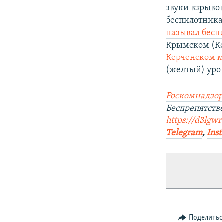
звуки взрыво
беспилотника
называл бесп
Крымском (К
Керченском м
(желтый) уро
Роскомнадзор
Беспрепятств
https://d3lgw
Telegram
,
Ins
Поделить