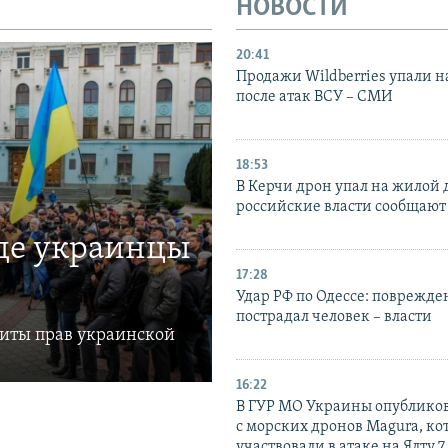
НОВОСТИ
20:41
Продажи Wildberries упали н
после атак ВСУ – СМИ
18:53
В Керчи дрон упал на жилой 
российские власти сообщают
где украинцы
17:28
Удар РФ по Одессе: поврежде
пострадал человек – власти
щиты прав украинской
16:22
В ГУР МО Украины опублико
с морских дронов Magura, ко
участвовали в атаке на Ялту 7