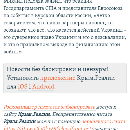
Михаил Подоляк заявил, что реакция
Госдепартамента США и представителя Евросоюза
на события в Курской области России, «четко
говорят о том, что наши партнеры наконец-то
осознают, что все, что касается действий Украины –
это суверенное право Украины и это о деэскалации,
и это о правильном выходе на финализацию этой
войны».
Новости без блокировки и цензуры!
Установить
приложение
Крым.Реалии
для
iOS
і
Android
.
Роскомнадзор пытается заблокировать
доступ к
сайту
Крым.Реалии
. Беспрепятственно читать
Крым.Реалии
можно с помощью
зеркального сайта:
https://d1uwu2hj0kx59f.cloudfront.net/
следите за