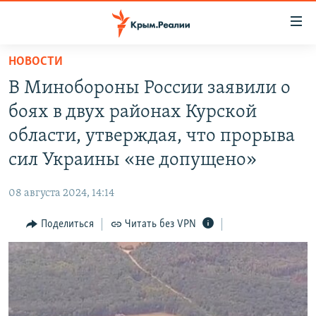
Доступность
ссылки
Вернуться
НОВОСТИ
к
НОВОСТИ
В Минобороны России заявили о
основному
СПЕЦПРОЕКТЫ
содержанию
боях в двух районах Курской
ВОДА
Вернутся
ГРУЗ 200
области, утверждая, что прорыва
к
ИСТОРИЯ
КАРТА ВОЕННЫХ ОБЪЕКТОВ КРЫМА
сил Украины «не допущено»
главной
ЕЩЕ
11 ЛЕТ ОККУПАЦИИ КРЫМА. 11 ИСТОРИЙ СОПРОТИВЛЕНИЯ
навигации
08 августа 2024, 14:14
Вернутся
РАДІО СВОБОДА
ИНТЕРАКТИВ
к
Поделиться
Читать без VPN
КАК ОБОЙТИ БЛОКИРОВКУ
ИНФОГРАФИКА
поиску
ТЕЛЕПРОЕКТ КРЫМ.РЕАЛИИ
Українською
СОВЕТЫ ПРАВОЗАЩИТНИКОВ
Qırımtatar
ПРОПАВШИЕ БЕЗ ВЕСТИ