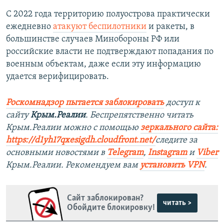
С 2022 года территорию полуострова практически
ежедневно
атакуют беспилотники
и ракеты, в
большинстве случаев Минобороны РФ или
российские власти не подтверждают попадания по
военным объектам, даже если эту информацию
удается верифицировать.
Роскомнадзор пытается заблокировать
доступ к
сайту
Крым.Реалии
. Беспрепятственно читать
Крым.Реалии можно с помощью
зеркального сайта:
https://d1yh17qxesigdh.cloudfront.net/
следите за
основными новостями в
Telegram
,
Instagram
и
Viber
Крым.Реалии. Рекомендуем вам
установить VPN
.
Сайт заблокирован?
читать >
Обойдите блокировку!