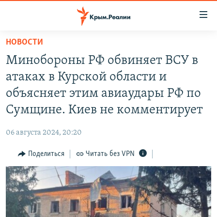
Доступность
ссылки
Вернуться
НОВОСТИ
к
НОВОСТИ
Минобороны РФ обвиняет ВСУ в
основному
СПЕЦПРОЕКТЫ
содержанию
атаках в Курской области и
ВОДА
Вернутся
ГРУЗ 200
объясняет этим авиаудары РФ по
к
ИСТОРИЯ
КАРТА ВОЕННЫХ ОБЪЕКТОВ КРЫМА
Сумщине. Киев не комментирует
главной
ЕЩЕ
11 ЛЕТ ОККУПАЦИИ КРЫМА. 11 ИСТОРИЙ СОПРОТИВЛЕНИЯ
навигации
06 августа 2024, 20:20
Вернутся
РАДІО СВОБОДА
ИНТЕРАКТИВ
к
Поделиться
Читать без VPN
КАК ОБОЙТИ БЛОКИРОВКУ
ИНФОГРАФИКА
поиску
ТЕЛЕПРОЕКТ КРЫМ.РЕАЛИИ
Українською
СОВЕТЫ ПРАВОЗАЩИТНИКОВ
Qırımtatar
ПРОПАВШИЕ БЕЗ ВЕСТИ