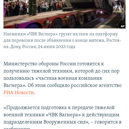
ПРИСОЕДИНЯЙТЕСЬ!
ПОБЕДИТЕЛЕЙ НЕ СУДЯТ?
КРЫМ.НЕПОКОРЕННЫЙ
ELIFBE
Наемники «ЧВК Вагнера» грузят их танк на платформу
УКРАИНСКАЯ ПРОБЛЕМА КРЫМА
для перевозки после объявления о конце мятежа, Ростов-
Все сайты RFE/RL
на-Дону, Россия, 24 июня 2023 года
Министерство обороны России готовится к
получению тяжелой техники, которой до сих пор
пользовалась «частная военная компания
Вагнера». Об этом сообщило российское агентство
РИА Новости
.
«Продолжается подготовка к передаче тяжелой
военной техники «ЧВК Вагнера» к действующим
подразделениям Вооруженных сил», – говорится в