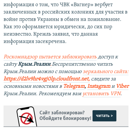
информация о том, что ЧВК «Вагнер» вербует
заключенных в российских колониях для участия в
войне против Украины в обмен на помилование.
Как это оформляется юридически, до сих пор
неизвестно. Кремль заявил, что данная
информация засекречена.
Роскомнадзор пытается заблокировать
доступ к
сайту
Крым.Реалии
.
Беспрепятственно читать
Крым.Реалии можно с помощью
зеркального сайта:
https://d2lv9hr4vgj0lp.cloudfront.net
,
следите за
основными новостями в
Telegram
,
Instagram
и
Viber
Крым.Реалии. Рекомендуем вам
установить VPN
.
Сайт заблокирован?
читать >
Обойдите блокировку!