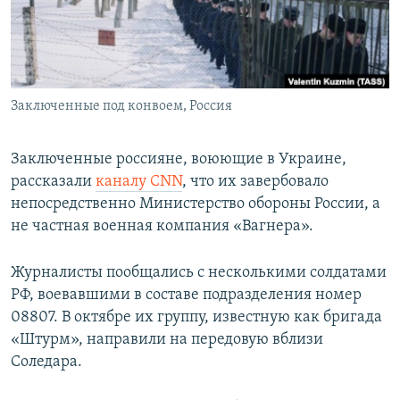
ПРИСОЕДИНЯЙТЕСЬ!
ПОБЕДИТЕЛЕЙ НЕ СУДЯТ?
КРЫМ.НЕПОКОРЕННЫЙ
ELIFBE
Заключенные под конвоем, Россия
УКРАИНСКАЯ ПРОБЛЕМА КРЫМА
Все сайты RFE/RL
Заключенные россияне, воюющие в Украине,
рассказали
каналу CNN
, что их завербовало
непосредственно Министерство обороны России, а
не частная военная компания «Вагнера».
Журналисты пообщались с несколькими солдатами
РФ, воевавшими в составе подразделения номер
08807. В октябре их группу, известную как бригада
«Штурм», направили на передовую вблизи
Соледара.