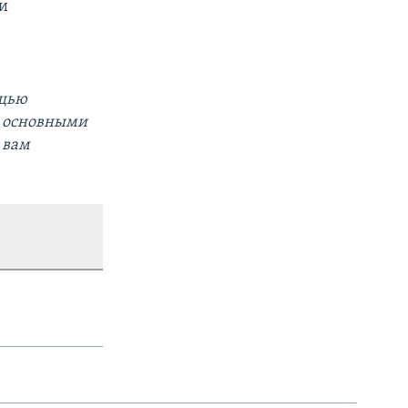
ии
ощью
за основными
 вам