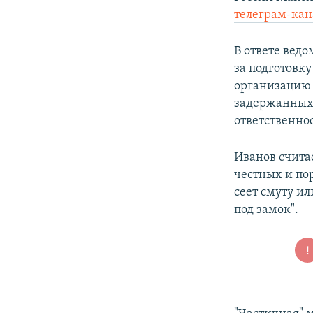
ПОБЕДИТЕЛЕЙ НЕ СУДЯТ?
телеграм-кан
КРЫМ.НЕПОКОРЕННЫЙ
В ответе вед
ELIFBE
за подготовк
УКРАИНСКАЯ ПРОБЛЕМА КРЫМА
организацию 
задержанных
ответственнос
Иванов считае
честных и по
сеет смуту ил
под замок".