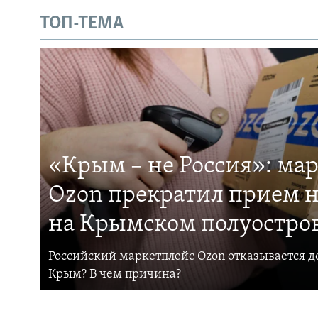
ТОП-ТЕМА
«Крым – не Россия»: ма
Ozon прекратил прием н
на Крымском полуостро
Российский маркетплейс Ozon отказывается до
Крым? В чем причина?