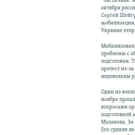
"Частичная" м
октября росс
Сергей Шойгу
мобилизации,
Украине отпр
Мобилизованн
проблемы с о
подготовки. 
протест из-з
недовольны р
Один из воен
ноябре прошл
вопросами ор
подготовкой 
Мазанова. За 
Его судили п