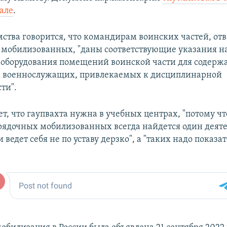
але
.
омства говорится, что командирам воинских частей, о
у мобилизованных, "даны соответствующие указания н
оборудования помещений воинской части для содерж
 военнослужащих, привлекаемых к дисциплинарной
ти".
т, что гаупвахта нужна в учебных центрах, "потому чт
рядочных мобилизованных всегда найдется один деяте
и ведет себя не по уставу дерзко", а "таких надо показа