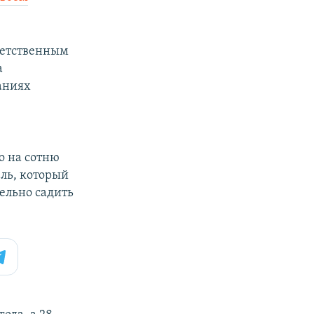
тветственным
а
аниях
о на сотню
ль, который
тельно садить