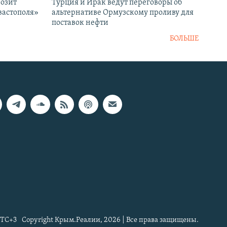
розит
Турция и Ирак ведут переговоры об
вастополя»
альтернативе Ормузскому проливу для
поставок нефти
БОЛЬШЕ
TC+3
Copyright Крым.Реалии, 2026 | Все права защищены.