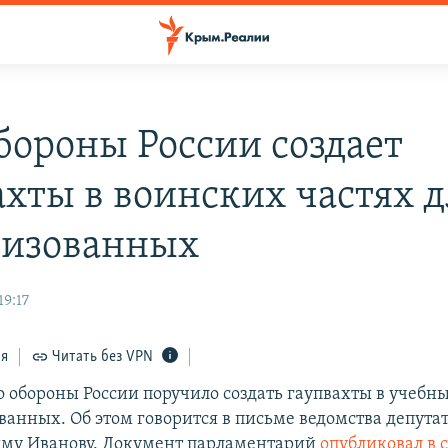
ороны России создает
ахты в воинских частях д
изованных
19:17
ся
Читать без VPN
 обороны России поручило создать гаупвахты в учебн
ванных. Об этом говорится в письме ведомства депута
иму Иванову. Документ парламентарий
опубликовал в 