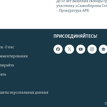
До 10 лет лишения свободы г
участнику «Самообороны Се
– Прокуратура АРК
ПРИСОЕДИНЯЙТЕСЬ!
и. О нас
омментирования
опирайта
вязь
ащиты персональных данных
U