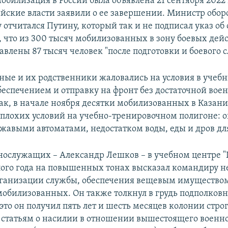
обилизация в России была объявлена 21 сентября 2022 г
ийские власти заявили о ее завершении. Министр обо
 отчитался Путину, который так и не подписал указ о
 что из 300 тысяч мобилизованных в зону боевых дейс
авлены 87 тысяч человек "после подготовки и боевого 
ые и их родственники жаловались на условия в учебн
беспечением и отправку на фронт без достаточной вое
Так, в начале ноября десятки мобилизованных в Казан
а плохих условий на учебно-тренировочном полигоне: 
жавыми автоматами, недостатком воды, еды и дров дл
нослужащих – Александр Лешков – в учебном центре "
ого года на повышенных тонах высказал командиру н
ганизации службы, обеспечения вещевым имуществом
мобилизованных. Он также толкнул в грудь подполков
это он получил пять лет и шесть месяцев колонии стро
о статьям о насилии в отношении вышестоящего военн