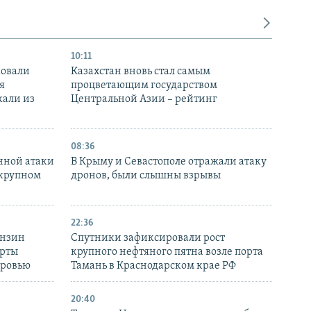
10:11
ковали
Казахстан вновь стал самым
я
процветающим государством
кали из
Центральной Азии – рейтинг
08:36
нной атаки
В Крыму и Севастополе отражали атаку
 крупном
дронов, были слышны взрывы
22:36
ензин
Спутники зафиксировали рост
ерты
крупного нефтяного пятна возле порта
оровью
Тамань в Краснодарском крае РФ
20:40