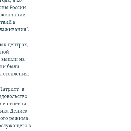
ода, а 28
роны России
б окончании
твий в
слаживания".
ых центрах,
нной
и вышли на
они были
я отопления.
Патриот" в
едовольство
 и огневой
ника Дениса
гого режима.
ослужащего в