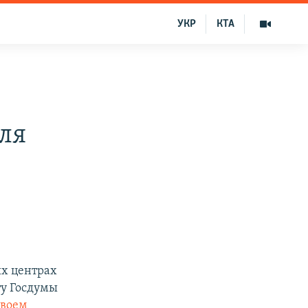
УКР
КТА
ля
ых центрах
ту Госдумы
своем