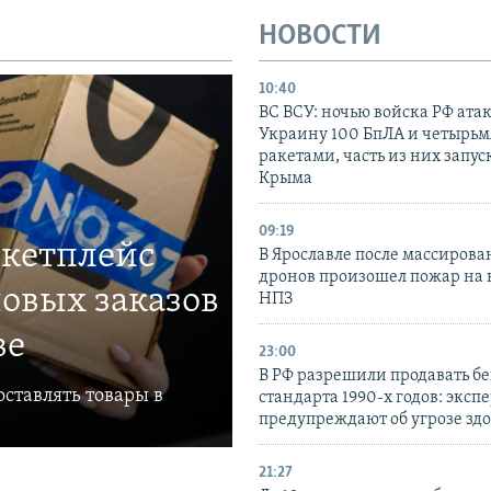
НОВОСТИ
10:40
ВС ВСУ: ночью войска РФ ата
Украину 100 БпЛА и четырьм
ракетами, часть из них запус
Крыма
09:19
ркетплейс
В Ярославле после массирова
дронов произошел пожар на
овых заказов
НПЗ
ве
23:00
В РФ разрешили продавать б
ставлять товары в
стандарта 1990-х годов: эксп
предупреждают об угрозе зд
21:27